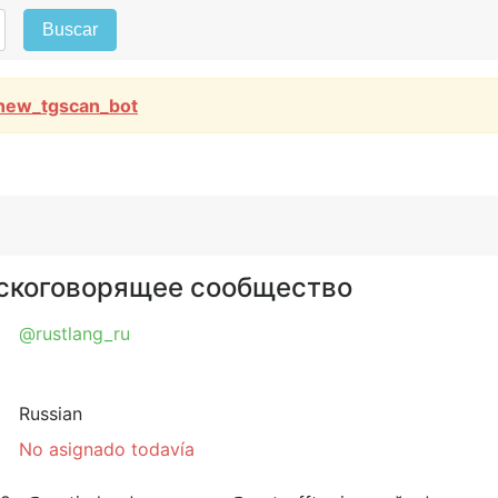
Buscar
new_tgscan_bot
сскоговорящее сообществo
@rustlang_ru
Russian
No asignado todavía