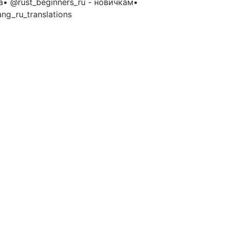
ка• @rust_beginners_ru - новичкам•
ng_ru_translations