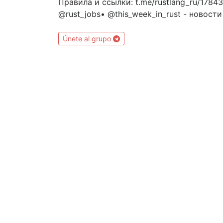
Правила и ссылки: t.me/rustlang_ru/17843
@rust_jobs• @this_week_in_rust - новости
Únete al grupo