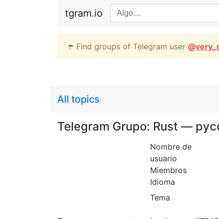
tgram.io
☂️ Find groups of Telegram user
@
very_
All topics
Telegram Grupo: Rust — ру
Nombre de
usuario
Miembros
Idioma
Tema