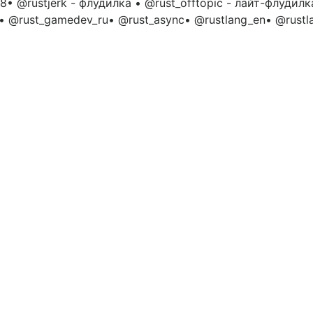
8• @rustjerk - флудилка • @rust_offtopic - лайт-флудил
• @rust_gamedev_ru• @rust_async• @rustlang_en• @rustla