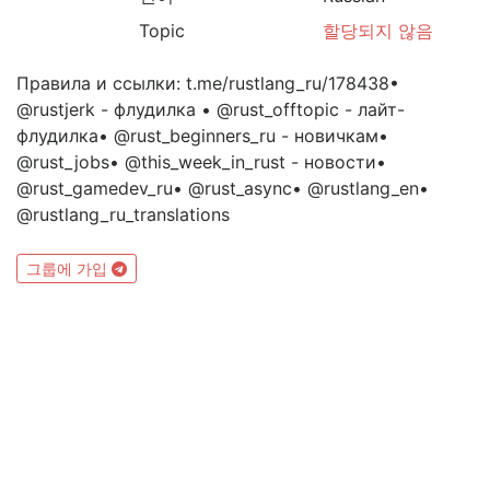
Topic
할당되지 않음
Правила и ссылки: t.me/rustlang_ru/178438•
@rustjerk - флудилка • @rust_offtopic - лайт-
флудилка• @rust_beginners_ru - новичкам•
@rust_jobs• @this_week_in_rust - новости•
@rust_gamedev_ru• @rust_async• @rustlang_en•
@rustlang_ru_translations
그룹에 가입