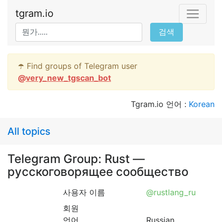
tgram.io
검색
☂️ Find groups of Telegram user
@
very_new_tgscan_bot
Tgram.io 언어 :
Korean
All topics
Telegram Group: Rust —
русскоговорящее сообществo
사용자 이름
@rustlang_ru
회원
언어
Russian