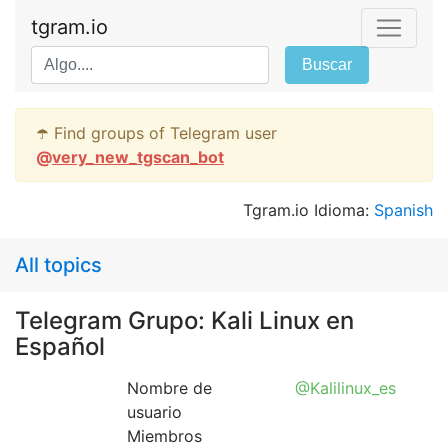
tgram.io
Buscar
☂️ Find groups of Telegram user
@
very_new_tgscan_bot
Tgram.io Idioma:
Spanish
All topics
Telegram Grupo: Kali Linux en
Español
Nombre de
@Kalilinux_es
usuario
Miembros