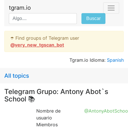
tgram.io
Buscar
☂️ Find groups of Telegram user
@
very_new_tgscan_bot
Tgram.io Idioma:
Spanish
All topics
Telegram Grupo: Antony Abot`s
School 📚
Nombre de
@AntonyAbotSchoo
usuario
Miembros