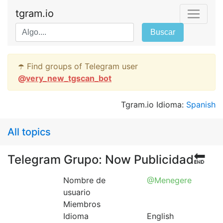
tgram.io
Buscar
☂️ Find groups of Telegram user
@
very_new_tgscan_bot
Tgram.io Idioma:
Spanish
All topics
Telegram Grupo: Now Publicidad🔚
Nombre de
@Menegere
usuario
Miembros
Idioma
English