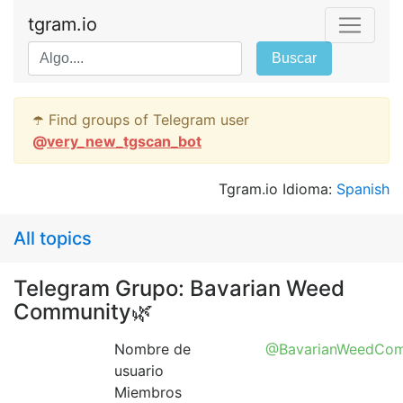
tgram.io
Buscar
☂️ Find groups of Telegram user
@
very_new_tgscan_bot
Tgram.io Idioma:
Spanish
All topics
Telegram Grupo: Bavarian Weed
Community🌿
Nombre de
@BavarianWeedCom
usuario
Miembros