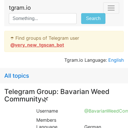
tgram.io
Search
☂️ Find groups of Telegram user
@
very_new_tgscan_bot
Tgram.io Language:
English
All topics
Telegram Group: Bavarian Weed
Community🌿
Username
@BavarianWeedCom
Members
Language
German