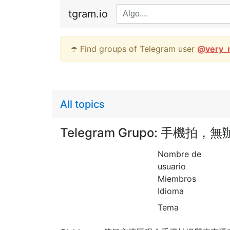
tgram.io
☂️ Find groups of Telegram user
@
very_
All topics
Telegram Grupo: 手機拍
Nombre de
usuario
Miembros
Idioma
Tema