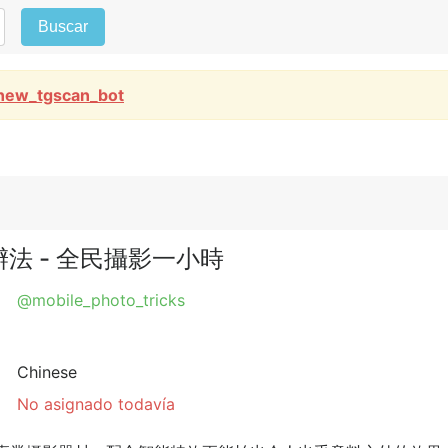
Buscar
new_tgscan_bot
，無辦法 - 全民攝影一小時
@mobile_photo_tricks
Chinese
No asignado todavía