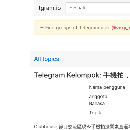
tgram.io
☂️ Find groups of Telegram user
@
very_
All topics
Telegram Kelompok: 
Nama pengguna
anggota
Bahasa
Topik
Clubhouse 節目交流區現今手機拍攝質