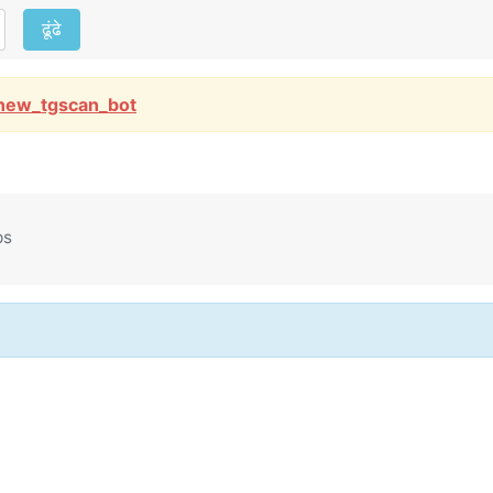
ढूंढे
new_tgscan_bot
ps