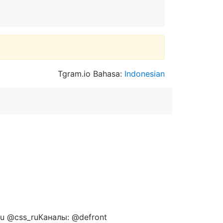
Tgram.io Bahasa:
Indonesian
u @css_ruКаналы: @defront