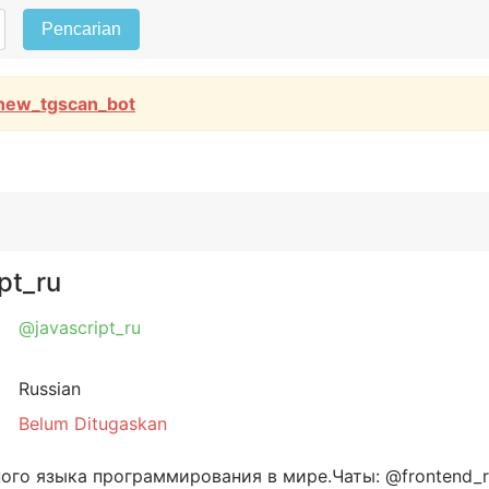
Pencarian
new_tgscan_bot
pt_ru
@javascript_ru
Russian
Belum Ditugaskan
го языка программирования в мире.Чаты: @frontend_r