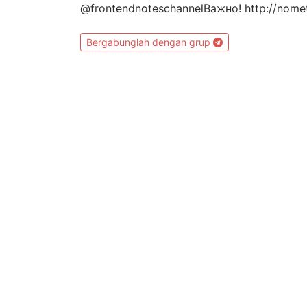
@frontendnoteschannelВажно! http://nometa
Bergabunglah dengan grup