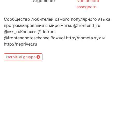
Argomento
Non ancora
assegnato
Сообщество любителей самого популярного языка
программирования в мире.Чаты: @frontend_ru
@css_ruКаналы: @defront
@frontendnoteschannelВажно! http://nometa.xyz и
http://neprivet.ru
Iscriviti al gruppo