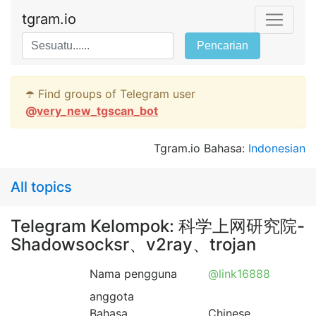
tgram.io
Pencarian
☂️ Find groups of Telegram user
@
very_new_tgscan_bot
Tgram.io Bahasa:
Indonesian
All topics
Telegram Kelompok: 科学上网研究院-
Shadowsocksr、v2ray、trojan
Nama pengguna
@link16888
anggota
Bahasa
Chinese