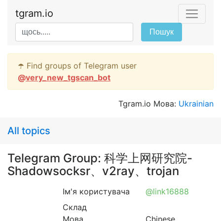
tgram.io
Пошук
☂️ Find groups of Telegram user
@
very_new_tgscan_bot
Tgram.io Мова:
Ukrainian
All topics
Telegram Group: 科学上网研究院-
Shadowsocksr、v2ray、trojan
Ім'я користувача
@link16888
Склад
Мова
Chinese