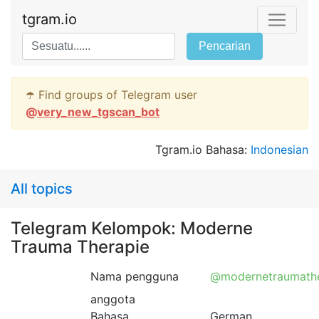
tgram.io
Pencarian
☂️ Find groups of Telegram user
@
very_new_tgscan_bot
Tgram.io Bahasa:
Indonesian
All topics
Telegram Kelompok: Moderne
Trauma Therapie
Nama pengguna
@modernetraumathe
anggota
Bahasa
German