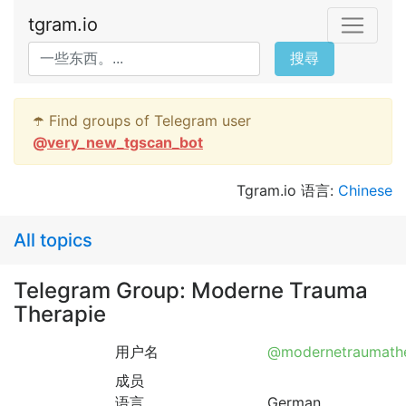
tgram.io
搜尋
☂️ Find groups of Telegram user
@
very_new_tgscan_bot
Tgram.io 语言:
Chinese
All topics
Telegram Group: Moderne Trauma
Therapie
用户名
@modernetraumathe
成员
语言
German