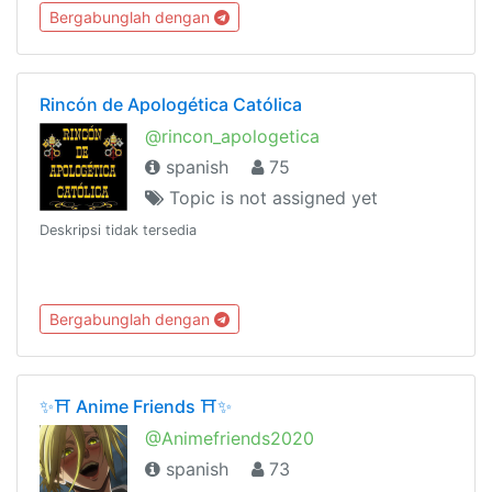
Bergabunglah dengan
Rincón de Apologética Católica
@rincon_apologetica
spanish
75
Topic is not assigned yet
Deskripsi tidak tersedia
Bergabunglah dengan
✨⛩ Anime Friends ⛩✨
@Animefriends2020
spanish
73