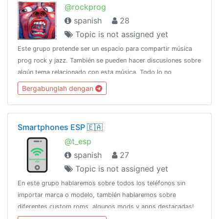
@rockprog
spanish
28
Topic is not assigned yet
Este grupo pretende ser un espacio para compartir música
prog rock y jazz. También se pueden hacer discusiones sobre
algún tema relacionado con esta música. Todo lo no
relacionado a lo anterior se eliminará.
Bergabunglah dengan
Smartphones ESP 🇪🇦
@t_esp
spanish
27
Topic is not assigned yet
En este grupo hablaremos sobre todos los teléfonos sin
importar marca o modelo, también hablaremos sobre
diferentes custom roms, algunos mods y apps destacadas!
Solo debemos mantener siempre el respeto.