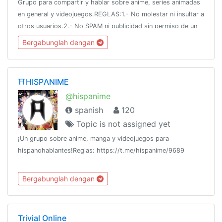
Grupo para compartir y hablar sobre anime, series animadas
en general y videojuegos.REGLAS:1.- No molestar ni insultar a
otros usuarios.2.- No SPAM ni publicidad sin permiso de un
administrador.3.- El contenido H debe ser moderado (no
Bergabunglah dengan
saturar el chat)
⛩HISPΛNIME
@hispanime
spanish
120
Topic is not assigned yet
¡Un grupo sobre anime, manga y videojuegos para
hispanohablantes!Reglas: https://t.me/hispanime/9689
Bergabunglah dengan
Trivial Online