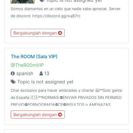
Somos diamantes en un cielo que nadie sabe apreciar. Server
de discord: https://discord.gg/xuj87rc
Bergabunglah dengan
The ROOM (Sala VIP)
@TheR00mVIP
spanish
13
Topic is not assigned yet
Chat exclusivo para hacer amistades y charlar 🤗**Solo gente
de España 🇪🇦**NORMAS:⛔ENVIAR PRIVADOS SIN PERMISO
PREVIO⛔PORNOGRAFIA⛔CP⛔INSULTOS o AMENAZAS
EXPLÍCITAS⛔GORE⛔DIVULGAR DATOS PERSONALES⛔
Bergabunglah dengan
MENORES DE EDAD⛔SPAM / FLOOD⛔TROLLS