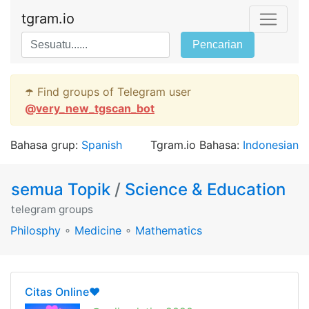
tgram.io
Pencarian
☂️ Find groups of Telegram user
@
very_new_tgscan_bot
Bahasa grup:
Spanish
Tgram.io Bahasa:
Indonesian
semua Topik
/
Science & Education
telegram groups
Philosphy
∘
Medicine
∘
Mathematics
Citas Online❤️