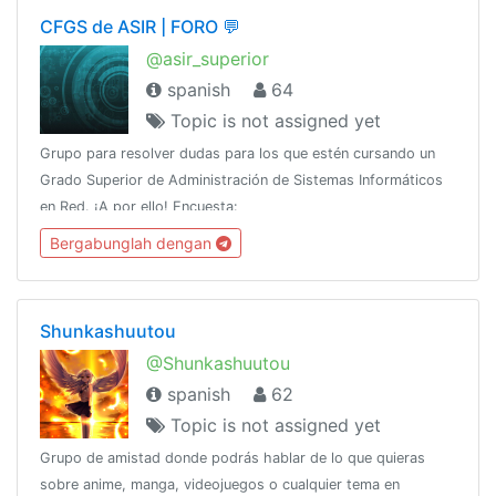
CFGS de ASIR | FORO 💬
@asir_superior
spanish
64
Topic is not assigned yet
Grupo para resolver dudas para los que estén cursando un
Grado Superior de Administración de Sistemas Informáticos
en Red. ¡A por ello! Encuesta:
https://t.me/asir_superior/6463
Bergabunglah dengan
Shunkashuutou
@Shunkashuutou
spanish
62
Topic is not assigned yet
Grupo de amistad donde podrás hablar de lo que quieras
sobre anime, manga, videojuegos o cualquier tema en