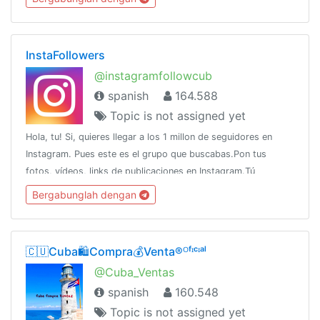
InstaFollowers
@instagramfollowcub
spanish
164.588
Topic is not assigned yet
Hola, tu! Si, quieres llegar a los 1 millon de seguidores en
Instagram. Pues este es el grupo que buscabas.Pon tus
fotos, vídeos, links de publicaciones en Instagram.Tú
estrellato comienza ahora!!
Bergabunglah dengan
🇨🇺Cuba🛍️Compra💰Venta®ᴼᶠᶦᶜᶦᵃˡ
@Cuba_Ventas
spanish
160.548
Topic is not assigned yet