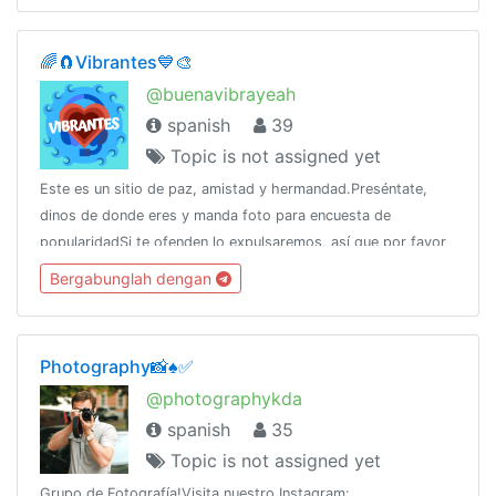
🌈🧲Vibrantes💙🎨
@buenavibrayeah
spanish
39
Topic is not assigned yet
Este es un sitio de paz, amistad y hermandad.Preséntate,
dinos de donde eres y manda foto para encuesta de
popularidadSi te ofenden lo expulsaremos, así que por favor
no lo hagas entonces.
Bergabunglah dengan
Photography📸♠️✅
@photographykda
spanish
35
Topic is not assigned yet
Grupo de Fotografía!Visita nuestro Instagram: