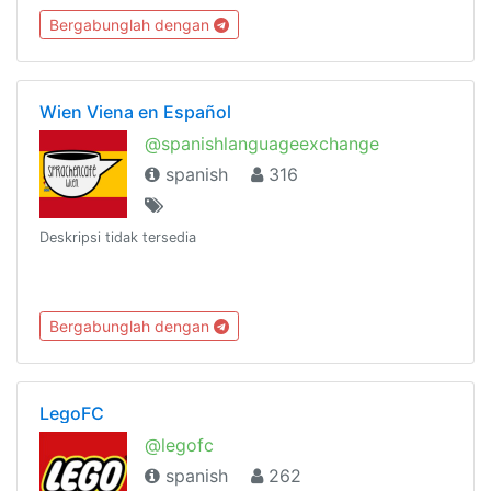
reglas:https://t.me/estanciadelyaoi/53974
Bergabunglah dengan
Wien Viena en Español
@spanishlanguageexchange
spanish
316
Deskripsi tidak tersedia
Bergabunglah dengan
LegoFC
@legofc
spanish
262