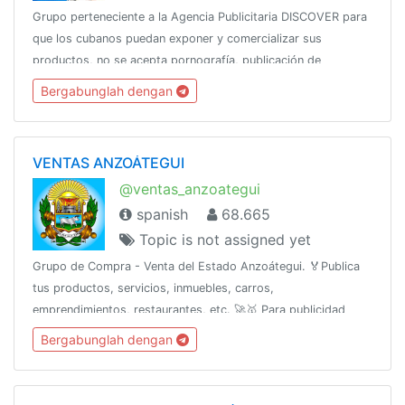
Grupo perteneciente a la Agencia Publicitaria DISCOVER para
que los cubanos puedan exponer y comercializar sus
productos, no se acepta pornografía, publicación de
productos robados, SPAMCanal oficial:👇👇👇👇
Bergabunglah dengan
@DiscoverChannelPara más: @DiscoverInfo_bot
VENTAS ANZOÁTEGUI
@ventas_anzoategui
spanish
68.665
Topic is not assigned yet
Grupo de Compra - Venta del Estado Anzoátegui. 🏅Publica
tus productos, servicios, inmuebles, carros,
emprendimientos, restaurantes, etc. 🚀🥇 Para publicidad
escribe al ejecutivo de ventas 👉 @Anzve
Bergabunglah dengan