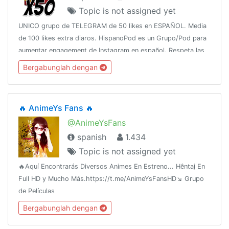
Topic is not assigned yet
UNICO grupo de TELEGRAM de 50 likes en ESPAÑOL. Media
de 100 likes extra diaros. HispanoPod es un Grupo/Pod para
aumentar engagement de Instagram en español. Respeta las
normas y conseguirás buenos resultados 😍.
Bergabunglah dengan
🔥 AnimeYs Fans 🔥
@AnimeYsFans
spanish
1.434
Topic is not assigned yet
🔥Aquí Encontrarás Diversos Animes En Estreno... Hêntaį En
Full HD y Mucho Más.https://t.me/AnimeYsFansHD↘️ Grupo
de Películas
HD@CinePeliculasEstrenohttps://t.me/joinchat/AAAAAFjx3uKoPZ6
Bergabunglah dengan
🔥Grupo de Hëntaîhttps://t.me/AnimeYsHentaila