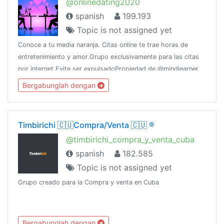
@onlinedating2020
spanish
199.193
Topic is not assigned yet
Conoce a tu media naranja. Citas online te trae horas de
entretenimiento y amor.Grupo exclusivamente para las citas
por internet.Evite ser expulsadoPropiedad de @mindlearner
por @CERTifiedAdsWhatsApp: 5358270208 (Raúl)
Bergabunglah dengan
Timbirichi 🇨🇺Compra/Venta 🇨🇺 ®️
@timbirichi_compra_y_venta_cuba
spanish
182.585
Topic is not assigned yet
Grupo creado para la Compra y venta en Cuba
Bergabunglah dengan