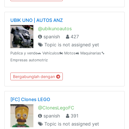
UBIK UNO | AUTOS ANZ
@ubikunoautos
spanish
427
Topic is not assigned yet
Publica y vende🚗 Vehículos🏍 Motos🚜 Maquinarias🔧
Empresas automotriz
Bergabunglah dengan
[FC] Clones LEGO
@ClonesLegoFC
spanish
391
Topic is not assigned yet