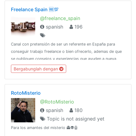
Freelance Spain 🆓💯
@freelance_spain
spanish
196
Canal con pretensión de ser un referente en España para
conseguir trabajo freelance o bien ofrecerlo, ademas de que
se publiquen consejos y experiencias que ayuden a nueva
gente a dar el salto a ser freelance o bien mejorar su forma
Bergabunglah dengan
del dia a dia
RotoMisterio
@RotoMisterio
spanish
180
Topic is not assigned yet
Para los amantes del misterio 👻👽🤖