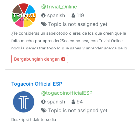
@Trivial_Online
spanish
119
Topic is not assigned yet
¿Te consideras un sabelotodo o eres de los que creen que le
falta mucho por aprender?Sea como sea, con Trivial Online
podrás demostrar todo lo que sabes y aprender acerca de lo
que no sabes, a la vez que te diviertes y conoces gente de
Bergabunglah dengan
todo el mundo.
Togacoin Official ESP
@togacoinofficialESP
spanish
94
Topic is not assigned yet
Deskripsi tidak tersedia