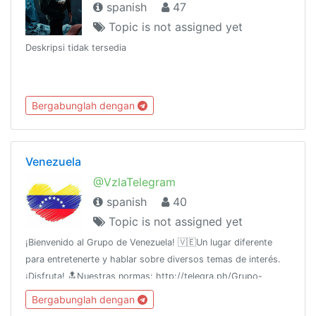
spanish
47
Topic is not assigned yet
Deskripsi tidak tersedia
Bergabunglah dengan
Venezuela
@VzlaTelegram
spanish
40
Topic is not assigned yet
¡Bienvenido al Grupo de Venezuela! 🇻🇪Un lugar diferente
para entretenerte y hablar sobre diversos temas de interés.
¡Disfruta! 🔝Nuestras normas: http://telegra.ph/Grupo-
Venezuela-05-04 🚩 *Se reserva el derecho de admisión*
Bergabunglah dengan