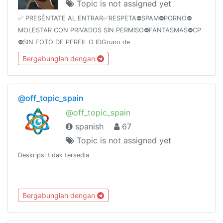
Topic is not assigned yet
✅ PRESÉNTATE AL ENTRAR✅RESPETA⛔️SPAM⛔️PORNO⛔️
MOLESTAR CON PRIVADOS SIN PERMISO⛔️FANTASMAS⛔️CP
⛔️SIN FOTO DE PERFIL O IDGrupo de
Hhttps://t.me/joinchat/NkkhNReEkUyrND1ZYw75dQCanal del
Bergabunglah dengan
grupohttps://t.me/joinchat/AAAAAFSP47F2cBO5WBSHqQ
@off_topic_spain
@off_topic_spain
spanish
67
Topic is not assigned yet
Deskripsi tidak tersedia
Bergabunglah dengan