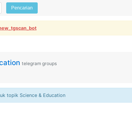
Pencarian
new_tgscan_bot
cation
telegram groups
uk topik Science & Education