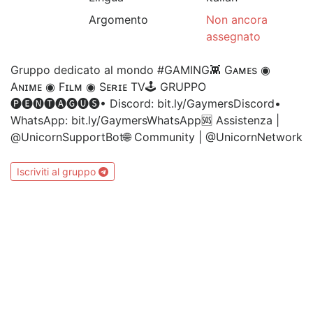
Argomento
Non ancora
assegnato
Gruppo dedicato al mondo #GAMING👾 Gᴀᴍᴇs ◉
Aɴɪᴍᴇ ◉ Fɪʟᴍ ◉ Sᴇʀɪᴇ TV⁣🕹 GRUPPO
🅟🅔🅝🅣🅐🅖🅤🅢• Discord: bit.ly/GaymersDiscord•
WhatsApp: bit.ly/GaymersWhatsApp⁣🆘 Assistenza |
@UnicornSupportBot🌐 Community | @UnicornNetwork
Iscriviti al gruppo