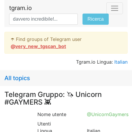
tgram.io
Ricerca
☂️ Find groups of Telegram user
@
very_new_tgscan_bot
Tgram.io Lingua:
Italian
All topics
Telegram Gruppo: 🦄 Unicorn
#GAYMERS 👾
Nome utente
@UnicornGaymers
Utenti
Lingua
Italian