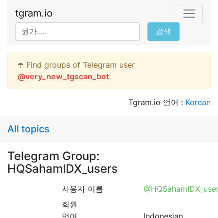
tgram.io
검색
☂️ Find groups of Telegram user
@
very_new_tgscan_bot
Tgram.io 언어 :
Korean
All topics
Telegram Group:
HQSahamIDX_users
사용자 이름
@HQSahamIDX_use
회원
언어
Indonesian