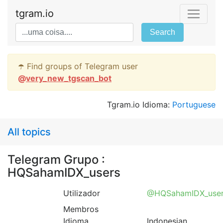
tgram.io
Search
☂️ Find groups of Telegram user
@
very_new_tgscan_bot
Tgram.io Idioma:
Portuguese
All topics
Telegram Grupo :
HQSahamIDX_users
Utilizador
@HQSahamIDX_use
Membros
Idioma
Indonesian