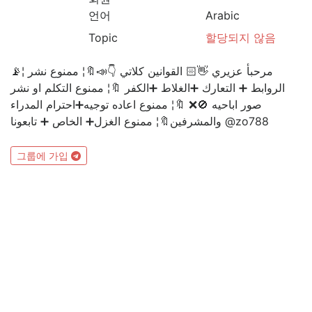
언어
Arabic
Topic
할당되지 않음
📡¦ مرحبأ عزيري 👋🏻 القوانين كلاتي 👇📣🔖¦ ممنوع نشر
الروابط ➕ التعارك ➕الغلاط ➕الكفر 🔖¦ ممنوع التكلم او نشر
صور اباحيه 🚫❌ 🔖¦ ممنوع اعاده توجيه➕احترام المدراء
والمشرفين🔖¦ ممنوع الغزل➕ الخاص ➕ تابعونا @zo788
그룹에 가입