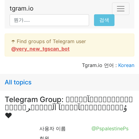
tgram.io
검색
☂️ Find groups of Telegram user
@
very_new_tgscan_bot
Tgram.io 언어 :
Korean
All topics
Telegram Group: شۣۗـۙبۣۗـۙآبۣۗـۙ
وُصۣۗـۙبۣۗـۙآيۣۗہآ آلَعۣۗـۙربۣۗـۙ
❤
사용자 이름
@PspalestinePs
회원