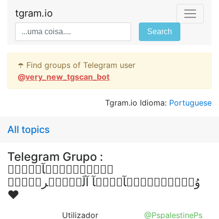
tgram.io
Search
☂️ Find groups of Telegram user
@
very_new_tgscan_bot
Tgram.io Idioma:
Portuguese
All topics
Telegram Grupo :
شۣۗـۙبۣۗـۙآبۣۗـۙ
وُصۣۗـۙبۣۗـۙآيۣۗہآ آلَعۣۗـۙربۣۗـۙ
❤
Utilizador
@PspalestinePs