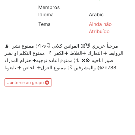
Membros
Idioma
Arabic
Tema
Ainda não
Atribuído
📡¦ مرحبأ عزيري 👋🏻 القوانين كلاتي 👇📣🔖¦ ممنوع نشر
الروابط ➕ التعارك ➕الغلاط ➕الكفر 🔖¦ ممنوع التكلم او نشر
صور اباحيه 🚫❌ 🔖¦ ممنوع اعاده توجيه➕احترام المدراء
والمشرفين🔖¦ ممنوع الغزل➕ الخاص ➕ تابعونا @zo788
Junte-se ao grupo