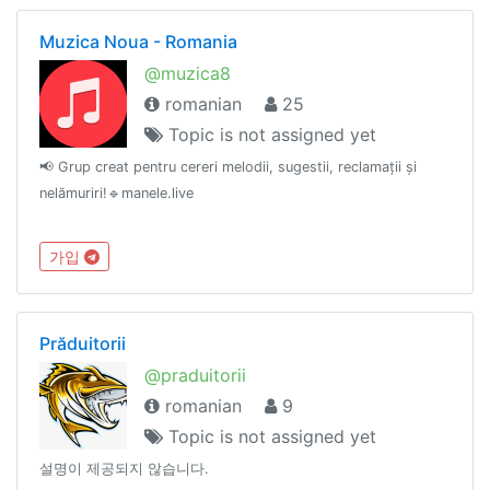
Muzica Noua - Romania
@muzica8
romanian
25
Topic is not assigned yet
📢 Grup creat pentru cereri melodii, sugestii, reclamații și
nelămuriri!🔹manele.live
가입
Prăduitorii
@praduitorii
romanian
9
Topic is not assigned yet
설명이 제공되지 않습니다.