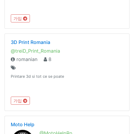
가입
3D Print Romania
@treiD_Print_Romania
romanian
8
Printare 3d si tot ce se poate
가입
Moto Help
@MotoHelpRo