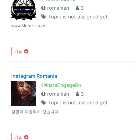
romanian
3
Topic is not assigned yet
www.MotoHelp.ro
가입
Instagram Romania
@InstaEngageRo
romanian
3
Topic is not assigned yet
설명이 제공되지 않습니다.
가입