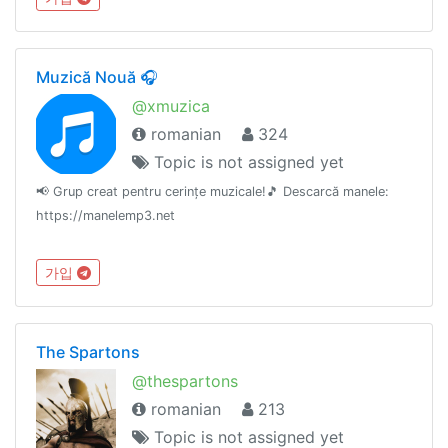
Muzică Nouă 🎧
@xmuzica
romanian
324
Topic is not assigned yet
📢 Grup creat pentru cerințe muzicale!🎵 Descarcă manele:
https://manelemp3.net
가입
The Spartons
@thespartons
romanian
213
Topic is not assigned yet