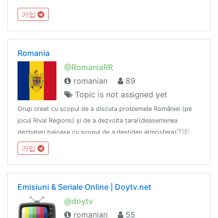
가입
Romania
@RomaniaRR
romanian
89
Topic is not assigned yet
Grup creat cu scopul de a discuta problemele României (pe
jocul Rival Regions) și de a dezvolta țara!(deasemenea
dezbateri haioase cu scopul de a destiden atmosfera)🇹🇩
PS:se permit jargoane(insa nu sub forma de jignire)
가입
Emisiuni & Seriale Online | Doytv.net
@doytv
romanian
55