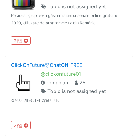
Topic is not assigned yet
Pe acest grup ve-ti găsi emisiuni și seriale online gratuite
2020, difuzate de programele tv din România.
가입
ClickOnFuture👌ChatON-FREE
@clickonfuture01
romanian
25
Topic is not assigned yet
설명이 제공되지 않습니다.
가입