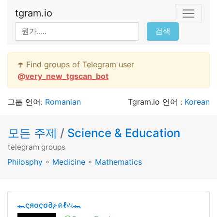
tgram.io
검색
☂️ Find groups of Telegram user
@
very_new_tgscan_bot
그룹 언어:
Romanian
Tgram.io 언어 :
Korean
모든 주제
/
Science & Education
telegram groups
Philosphy
∘
Medicine
∘
Mathematics
🐊ςяσςσ∂عคℓય🐊