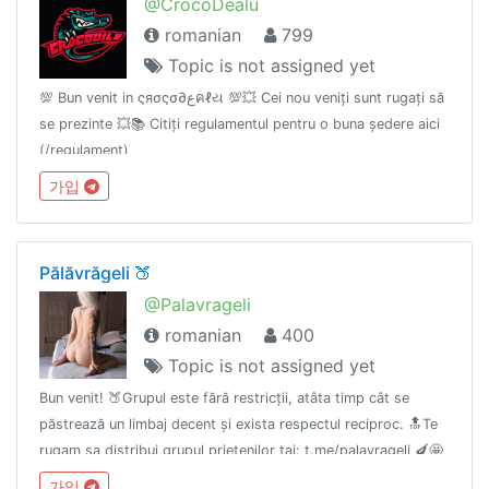
@CrocoDealu
romanian
799
Topic is not assigned yet
💯 Bun venit in ςяσςσ∂عคℓય 💯💥 Cei nou veniți sunt rugați să
se prezinte 💥📚 Citiți regulamentul pentru o buna ședere aici
(/regulament)
가입
Pălăvrăgeli 🍑
@Palavrageli
romanian
400
Topic is not assigned yet
Bun venit! 🍑Grupul este fără restricții, atâta timp cât se
păstrează un limbaj decent și exista respectul reciproc. 🔝Te
rugam sa distribui grupul prietenilor tai: t.me/palavrageli 🍆🤩
🤩🤩🤩Grup: t.me/palavrageliCanal: t.me/eroticro
가입