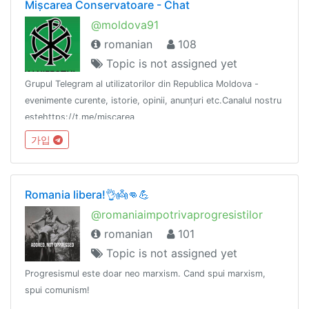
Mișcarea Conservatoare - Chat
@moldova91
romanian
108
Topic is not assigned yet
Grupul Telegram al utilizatorilor din Republica Moldova -
evenimente curente, istorie, opinii, anunțuri etc.Canalul nostru
estehttps://t.me/miscarea
가입
Romania libera!👌👼👊💪
@romaniaimpotrivaprogresistilor
romanian
101
Topic is not assigned yet
Progresismul este doar neo marxism. Cand spui marxism,
spui comunism!