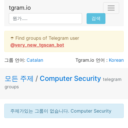
tgram.io
검색
☂️ Find groups of Telegram user
@
very_new_tgscan_bot
그룹 언어:
Catalan
Tgram.io 언어 :
Korean
모든 주제
/
Computer Security
telegram
groups
주제가있는 그룹이 없습니다. Computer Security