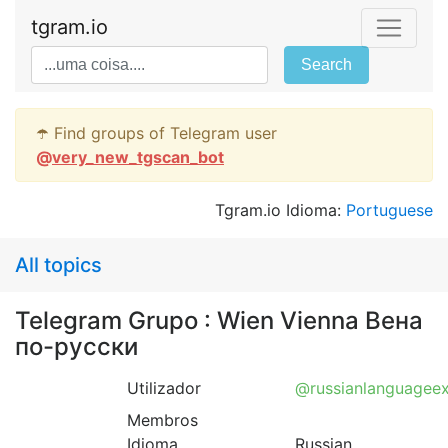
tgram.io
Search
☂️ Find groups of Telegram user
@
very_new_tgscan_bot
Tgram.io Idioma:
Portuguese
All topics
Telegram Grupo : Wien Vienna Вена
по-русски
Utilizador
@russianlanguagee
Membros
Idioma
Russian