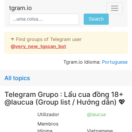
tgram.io
Search
☂️ Find groups of Telegram user
@
very_new_tgscan_bot
Tgram.io Idioma:
Portuguese
All topics
Telegram Grupo : Lẩu cua đồng 18+
@laucua (Group list / Hướng dẫn) 💖
Utilizador
@laucua
Membros
Idioma
Vietnamese