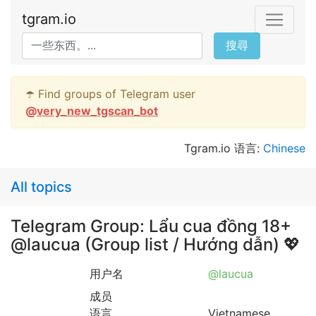
tgram.io
搜尋
☂️ Find groups of Telegram user
@
very_new_tgscan_bot
Tgram.io 语言:
Chinese
All topics
Telegram Group: Lẩu cua đồng 18+
@laucua (Group list / Hướng dẫn) 💖
用户名
@laucua
成员
语言
Vietnamese