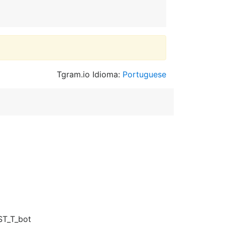
Tgram.io Idioma:
Portuguese
فكره الكروب هو تبادل: ❤@ASA_GHOST_T_bot