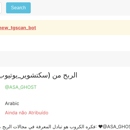
Search
new_tgscan_bot
الربح من (سكتشوير_يوتيوب_بلوگر...الخ)
@ASA_GHOST
Arabic
Ainda não Atribuído
 المعرفة في مجالات الربح من الانترنيت وتشجيع الكل للاتجاه لهذا المجالتواصل