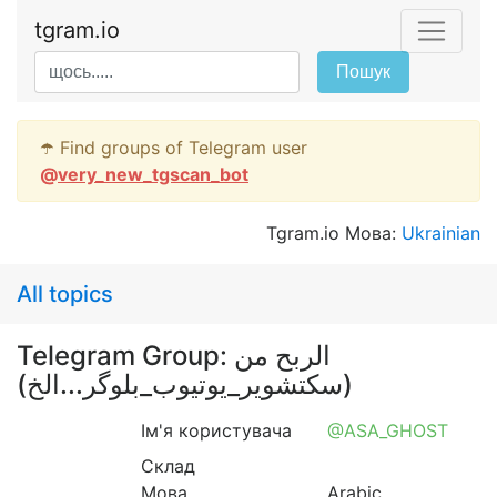
tgram.io
Пошук
☂️ Find groups of Telegram user
@
very_new_tgscan_bot
Tgram.io Мова:
Ukrainian
All topics
Telegram Group: الربح من
(سكتشوير_يوتيوب_بلوگر...الخ)
Ім'я користувача
@ASA_GHOST
Склад
Мова
Arabic