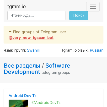
tgram.io
Поиск
☂️ Find groups of Telegram user
@
very_new_tgscan_bot
Язык групп:
Swahili
Tgram.io Язык:
Russian
Все разделы
/
Software
Development
telegram groups
Android Dev Tz
@AndroidDevTz