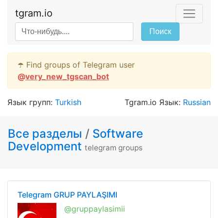
tgram.io
Поиск
☂️ Find groups of Telegram user
@
very_new_tgscan_bot
Язык групп:
Turkish
Tgram.io Язык:
Russian
Все разделы
/
Software
Development
telegram groups
Telegram GRUP PAYLAŞIMI
@gruppaylasimii