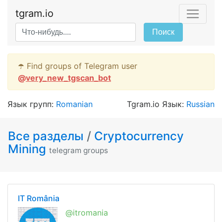
tgram.io
Поиск
☂️ Find groups of Telegram user
@
very_new_tgscan_bot
Язык групп:
Romanian
Tgram.io Язык:
Russian
Все разделы
/
Cryptocurrency
Mining
telegram groups
IT România
@itromania