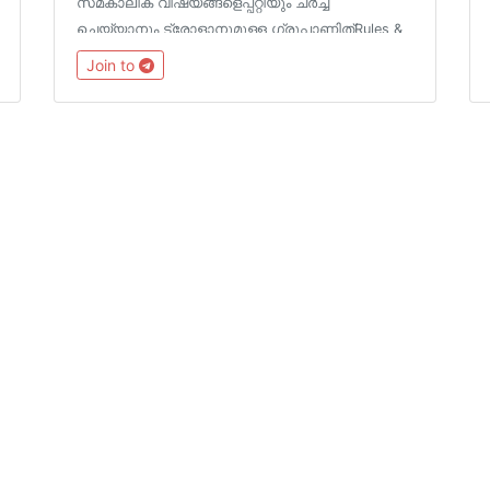
സമകാലിക വിഷയങ്ങളെപ്പറ്റിയും ചർച്ച‌
ചെയ്യാനും ട്രോളാനുമുള്ള ഗ്രൂപ്പാണിത്‌Rules &
Logo https://t.me/TrollTechGroup/1572Channels
Join to
@TrollTechMalayalam@TGTrollans
@Tech_Malayalam