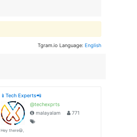
Tgram.io Language:
English
📱Tech Experts📲
@techexprts
malayalam
771
Hey there😃,