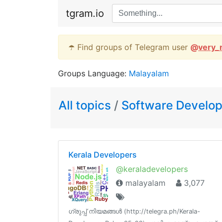
tgram.io
☂️ Find groups of Telegram user
@
very_
Groups Language:
Malayalam
All topics
/
Software Develo
Kerala Developers
@keraladevelopers
malayalam
3,077
ഗ്രുപ്പ് നിയമങ്ങള്‍ (http://telegra.ph/Kerala-