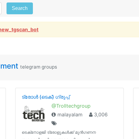
Search
new_tgscan_bot
pment
telegram groups
ട്രോൾ (ടെക്‌‌‌‌) ഗ്രൂപ്പ്‌
@Trolltechgroup
malayalam
3,006
ടെക്‌നോളജി ട്രോളുകൾക്ക്‌ മുൻഗണന‌