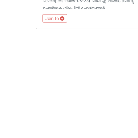
Developers-Rules-05-23) പാലിച്ചു മാത്രം പോസ്ട്
ചെയ്യുക.ഗ്രൂപ്പിൽ ചോദ്യങ്ങൾ
ഉന്നയിക്കുന്നതിന്ന് മുന്നേ പാലിക്കേണ്ട ചില മാർഗ
Join to
നിർദേശങ്ങൾ 👉 https://git.io/vhqlO .ആക്ഷേപ
ഹാസ്യ ഗ്രൂപ് https://t.me/chaliplusplus