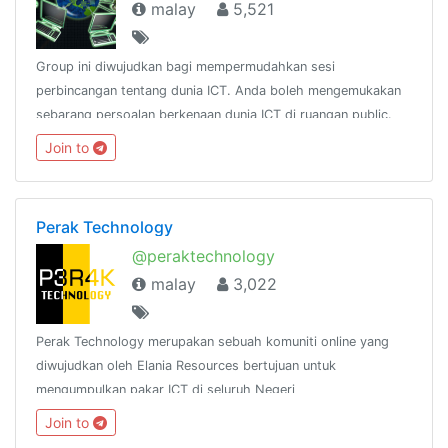
malay
5,521
Group ini diwujudkan bagi mempermudahkan sesi
perbincangan tentang dunia ICT. Anda boleh mengemukakan
sebarang persoalan berkenaan dunia ICT di ruangan public.
Sebarang persoalan anda akan dijawab oleh pakar-pakar ICT
Join to
yg ada di dalam group(insya Allah)
Perak Technology
@peraktechnology
malay
3,022
Perak Technology merupakan sebuah komuniti online yang
diwujudkan oleh Elania Resources bertujuan untuk
mengumpulkan pakar ICT di seluruh Negeri
Perak.http://www.facebook.com/groups/peraktechnology
Join to