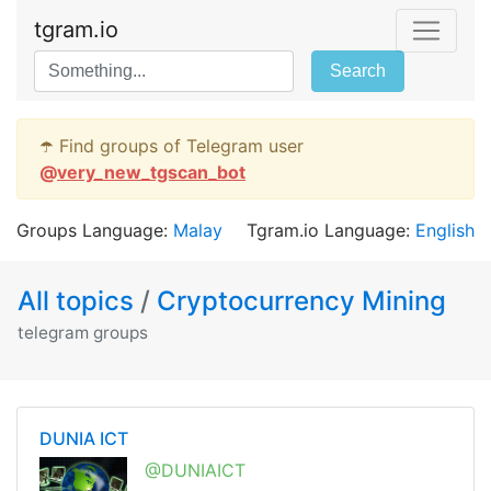
tgram.io
Search
☂️ Find groups of Telegram user
@
very_new_tgscan_bot
Groups Language:
Malay
Tgram.io Language:
English
All topics
/
Cryptocurrency Mining
telegram groups
DUNIA ICT
@DUNIAICT