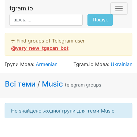
tgram.io
Пошук
☂️ Find groups of Telegram user
@
very_new_tgscan_bot
Групи Мова:
Armenian
Tgram.io Мова:
Ukrainian
Всі теми
/
Music
telegram groups
Не знайдено жодної групи для теми Music