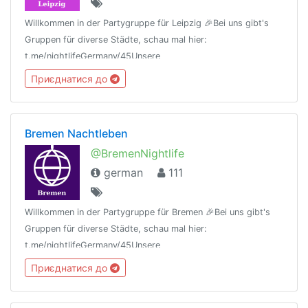
Willkommen in der Partygruppe für Leipzig 🎉Bei uns gibt's
Gruppen für diverse Städte, schau mal hier:
t.me/nightlifeGermany/45Unsere
Regeln:t.me/nightlifeGermany/44Offtopic
Приєднатися до
Gruppe:https://t.me/NightlifeGermanySandbox
Bremen Nachtleben
@BremenNightlife
german
111
Willkommen in der Partygruppe für Bremen 🎉Bei uns gibt's
Gruppen für diverse Städte, schau mal hier:
t.me/nightlifeGermany/45Unsere
Regeln:t.me/nightlifeGermany/44Offtopic
Приєднатися до
Gruppe:https://t.me/NightlifeGermanySandbox