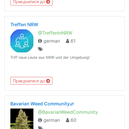
Приєднатися до
Gruppe:https://t.me/NightlifeGermanySandbox
Treffen NRW
@TreffeninNRW
german
61
Triff neue Leute aus NRW und der Umgebung!
Приєднатися до
Bavarian Weed Community🌿
@BavarianWeedCommunity
german
60