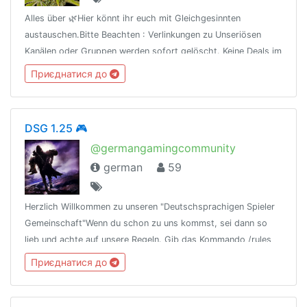
Alles über 🌿Hier könnt ihr euch mit Gleichgesinnten
austauschen.Bitte Beachten : Verlinkungen zu Unseriösen
Kanälen oder Gruppen werden sofort gelöscht. Keine Deals im
Chat.
Приєднатися до
DSG 1.25 🎮
@germangamingcommunity
german
59
Herzlich Willkommen zu unseren "Deutschsprachigen Spieler
Gemeinschaft"Wenn du schon zu uns kommst, sei dann so
lieb und achte auf unsere Regeln. Gib das Kommando /rules
ein, um sich die Regeln anzuschauen!Discord Kanal
Приєднатися до
https://discord.gg/VDTZrvq