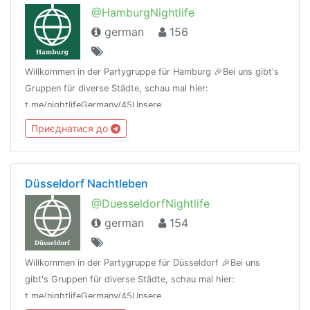
@HamburgNightlife
german
156
Willkommen in der Partygruppe für Hamburg 🎉Bei uns gibt's
Gruppen für diverse Städte, schau mal hier:
t.me/nightlifeGermany/45Unsere
Regeln:t.me/nightlifeGermany/44Offtopic
Приєднатися до
Gruppe:https://t.me/NightlifeGermanySandbox
Düsseldorf Nachtleben
@DuesseldorfNightlife
german
154
Willkommen in der Partygruppe für Düsseldorf 🎉Bei uns
gibt's Gruppen für diverse Städte, schau mal hier:
t.me/nightlifeGermany/45Unsere