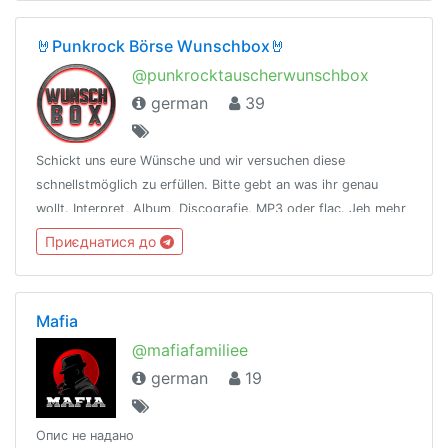
🤘Punkrock Börse Wunschbox🤘
@punkrocktauscherwunschbox
german
39
Schickt uns eure Wünsche und wir versuchen diese
schnellstmöglich zu erfüllen. Bitte gebt an was ihr genau
wollt. Interpret, Album, Discografie, MP3 oder flac. Jeh mehr
Infos desto besser. Let's Rock 🤘Kanal:
Приєднатися до
https://t.me/punkrocktauscher
Mafia
@mafiafamiliee
german
19
Опис не надано