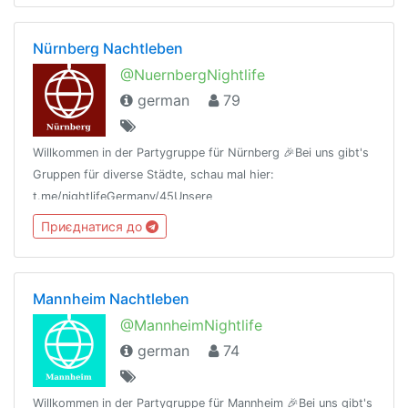
Nürnberg Nachtleben
@NuernbergNightlife
german
79
Willkommen in der Partygruppe für Nürnberg 🎉Bei uns gibt's
Gruppen für diverse Städte, schau mal hier:
t.me/nightlifeGermany/45Unsere
Regeln:t.me/nightlifeGermany/44Offtopic
Приєднатися до
Gruppe:https://t.me/NightlifeGermanySandbox
Mannheim Nachtleben
@MannheimNightlife
german
74
Willkommen in der Partygruppe für Mannheim 🎉Bei uns gibt's