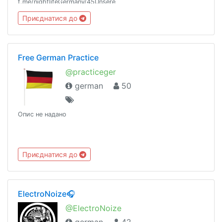
t.me/nightlifeGermany/45Unsere
Regeln:t.me/nightlifeGermany/44Offtopic
Приєднатися до
Gruppe:https://t.me/NightlifeGermanySandbox
Free German Practice
@practiceger
german
50
Опис не надано
Приєднатися до
ElectroNoize🎧
@ElectroNoize