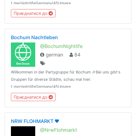
t.me/nightlifeGermany/45Unsere
Regeln:t.me/nightlifeGermany/44Offtopic
Приєднатися до
Gruppe:https://t.me/NightlifeGermanySandbox
Bochum Nachtleben
@BochumNightlife
german
84
Willkommen in der Partygruppe für Bochum 🎉Bei uns gibt's
Gruppen für diverse Städte, schau mal hier:
t.me/nightlifeGermany/45Unsere
Regeln:t.me/nightlifeGermany/44Offtopic
Приєднатися до
Gruppe:https://t.me/NightlifeGermanySandbox
NRW FLOHMARKT 🖤
@NrwFlohmarkt