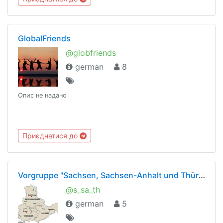
GlobalFriends
@globfriends
german
8
Опис не надано
Приєднатися до
Vorgruppe "Sachsen, Sachsen-Anhalt und Thüringen"
@s_sa_th
german
5