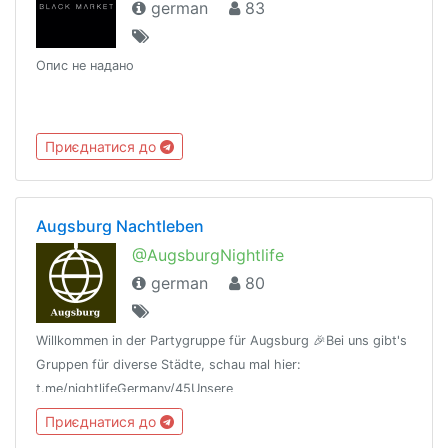
german
83
Опис не надано
Приєднатися до
Augsburg Nachtleben
@AugsburgNightlife
german
80
Willkommen in der Partygruppe für Augsburg 🎉Bei uns gibt's
Gruppen für diverse Städte, schau mal hier:
t.me/nightlifeGermany/45Unsere
Regeln:t.me/nightlifeGermany/44Offtopic
Приєднатися до
Gruppe:https://t.me/NightlifeGermanySandbox