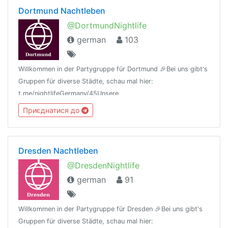
Dortmund Nachtleben
@DortmundNightlife
german
103
Willkommen in der Partygruppe für Dortmund 🎉Bei uns gibt's
Gruppen für diverse Städte, schau mal hier:
t.me/nightlifeGermany/45Unsere
Regeln:t.me/nightlifeGermany/44Offtopic
Приєднатися до
Gruppe:https://t.me/NightlifeGermanySandbox
Dresden Nachtleben
@DresdenNightlife
german
91
Willkommen in der Partygruppe für Dresden 🎉Bei uns gibt's
Gruppen für diverse Städte, schau mal hier: