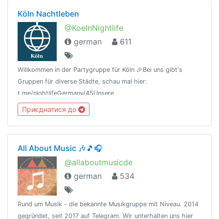
Köln Nachtleben
@KoelnNightlife
german
611
Willkommen in der Partygruppe für Köln 🎉Bei uns gibt's
Gruppen für diverse Städte, schau mal hier:
t.me/nightlifeGermany/45Unsere
Regeln:t.me/nightlifeGermany/44Offtopic
Приєднатися до
Gruppe:https://t.me/NightlifeGermanySandbox
All About Music 🎶🎵🎧
@allaboutmusicde
german
534
Rund um Musik - die bekannte Musikgruppe mit Niveau. 2014
gegründet, seit 2017 auf Telegram. Wir unterhalten uns hier