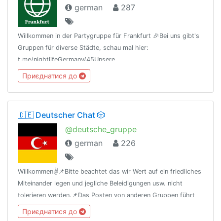
german
287
Willkommen in der Partygruppe für Frankfurt 🎉Bei uns gibt's
Gruppen für diverse Städte, schau mal hier:
t.me/nightlifeGermany/45Unsere
Regeln:t.me/nightlifeGermany/44Offtopic
Приєднатися до
Gruppe:https://t.me/NightlifeGermanySandbox
🇩🇪 Deutscher Chat 🎲
@deutsche_gruppe
german
226
Willkommen✌️📌Bitte beachtet das wir Wert auf ein friedliches
Miteinander legen und jegliche Beleidigungen usw. nicht
tolerieren werden.📌Das Posten von anderen Gruppen führt
zum Kick!⚠️Es wird "deutsch" geschrieben⚠️🔞Channel ist ab
Приєднатися до
18!🔞