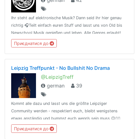
german
42
Ihr steht auf elektronische Musik? Dann seid ihr hier genau
richtig 🎧Teilt einfach euren Stuff und lasst uns von Old bis
Newschool Musik genießen und leben. Alle Genres erlaubt!
Keep the Underground alive. ☠🎵Regeln: Bitte kein
Приєднатися до
Cp/Ap/Gore/Illegales
Leipzig Treffpunkt - No Bullshit No Drama
@LeipzigTreff
german
39
Kommt alle dazu und lasst uns die größte Leipziger
Community werden - respektiert euch, bleibt wenigstens
etwas anständig und bummst euch wenn’s sein muss 😉✌🏽
Приєднатися до