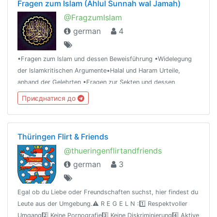
Fragen zum Islam (Ahlul Sunnah wal Jamah)
@FragzumIslam
german
4
•Fragen zum Islam und dessen Beweisführung •Widelegung
der Islamkritischen Argumente•Halal und Haram Urteile,
anhand der Gelehrten •Fragen zur Sekten und dessen
Widerlegung •Fragen zum Christentum und dessen
Приєднатися до
Widerlegung •Atheismus Widerlegung
Thüringen Flirt & Friends
@thueringenflirtandfriends
german
3
Egal ob du Liebe oder Freundschaften suchst, hier findest du
Leute aus der Umgebung.⚠️ R E G E L N :1️⃣ Respektvoller
Umgang2️⃣ Keine Pornografie3️⃣ Keine Diskriminierung4️⃣ Aktive