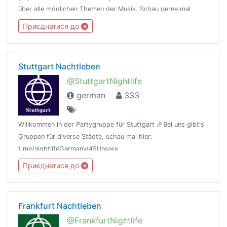
über alle möglichen Themen der Musik. Schau gerne mal
vorbei! 🎶🎧🎧Bitte die Gruppenregeln (s. angeheftete
Приєднатися до
Nachricht) beachten!
Stuttgart Nachtleben
@StuttgartNightlife
german
333
Willkommen in der Partygruppe für Stuttgart 🎉Bei uns gibt's
Gruppen für diverse Städte, schau mal hier:
t.me/nightlifeGermany/45Unsere
Regeln:t.me/nightlifeGermany/44Offtopic
Приєднатися до
Gruppe:https://t.me/NightlifeGermanySandbox
Frankfurt Nachtleben
@FrankfurtNightlife