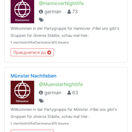
@HannoverNightlife
german
73
Willkommen in der Partygruppe für Hannover 🎉Bei uns gibt's
Gruppen für diverse Städte, schau mal hier:
t.me/nightlifeGermany/45Unsere
Regeln:t.me/nightlifeGermany/44Offtopic
Приєднатися до
Gruppe:https://t.me/NightlifeGermanySandbox
Münster Nachtleben
@MuensterNightlife
german
63
Willkommen in der Partygruppe für Münster 🎉Bei uns gibt's
Gruppen für diverse Städte, schau mal hier:
t.me/nightlifeGermany/45Unsere
Regeln:t.me/nightlifeGermany/44Offtopic