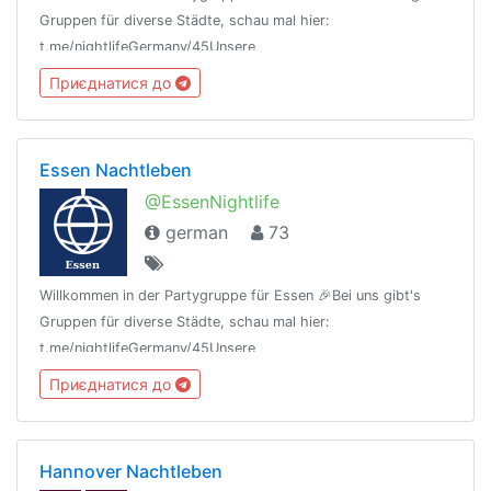
Gruppen für diverse Städte, schau mal hier:
t.me/nightlifeGermany/45Unsere
Regeln:t.me/nightlifeGermany/44Offtopic
Приєднатися до
Gruppe:https://t.me/NightlifeGermanySandbox
Essen Nachtleben
@EssenNightlife
german
73
Willkommen in der Partygruppe für Essen 🎉Bei uns gibt's
Gruppen für diverse Städte, schau mal hier:
t.me/nightlifeGermany/45Unsere
Regeln:t.me/nightlifeGermany/44Offtopic
Приєднатися до
Gruppe:https://t.me/NightlifeGermanySandbox
Hannover Nachtleben