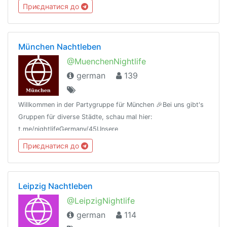
Regeln:t.me/nightlifeGermany/44Offtopic
Приєднатися до
Gruppe:https://t.me/NightlifeGermanySandbox
München Nachtleben
@MuenchenNightlife
german
139
Willkommen in der Partygruppe für München 🎉Bei uns gibt's
Gruppen für diverse Städte, schau mal hier:
t.me/nightlifeGermany/45Unsere
Regeln:t.me/nightlifeGermany/44Offtopic
Приєднатися до
Gruppe:https://t.me/NightlifeGermanySandbox
Leipzig Nachtleben
@LeipzigNightlife
german
114