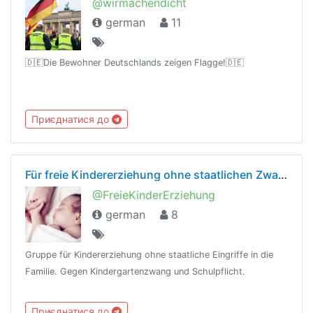
@wirmachendicht
german
11
🇩🇪Die Bewohner Deutschlands zeigen Flagge!🇩🇪
Приєднатися до
Für freie Kindererziehung ohne staatlichen Zwang
@FreieKinderErziehung
german
8
Gruppe für Kindererziehung ohne staatliche Eingriffe in die
Familie. Gegen Kindergartenzwang und Schulpflicht.
Приєднатися до