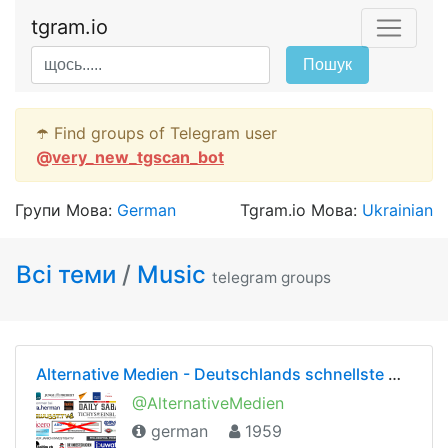
tgram.io
Пошук
☂️ Find groups of Telegram user
@
very_new_tgscan_bot
Групи Мова:
German
Tgram.io Мова:
Ukrainian
Всі теми
/
Music
telegram groups
Alternative Medien - Deutschlands schnellste Nachrichten sind investigativ, fair und unzensiert
@AlternativeMedien
german
1959