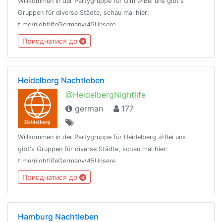
Willkommen in der Partygruppe für Ulm 🎉Bei uns gibt's
Gruppen für diverse Städte, schau mal hier:
t.me/nightlifeGermany/45Unsere
Regeln:t.me/nightlifeGermany/44Offtopic
Приєднатися до
Gruppe:https://t.me/NightlifeGermanySandbox
Heidelberg Nachtleben
@HeidelbergNightlife
german
177
Willkommen in der Partygruppe für Heidelberg 🎉Bei uns
gibt's Gruppen für diverse Städte, schau mal hier:
t.me/nightlifeGermany/45Unsere
Regeln:t.me/nightlifeGermany/44Offtopic
Приєднатися до
Gruppe:https://t.me/NightlifeGermanySandbox
Hamburg Nachtleben