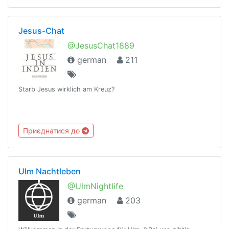
Jesus-Chat
@JesusChat1889
german
211
Starb Jesus wirklich am Kreuz?
Приєднатися до
Ulm Nachtleben
@UlmNightlife
german
203