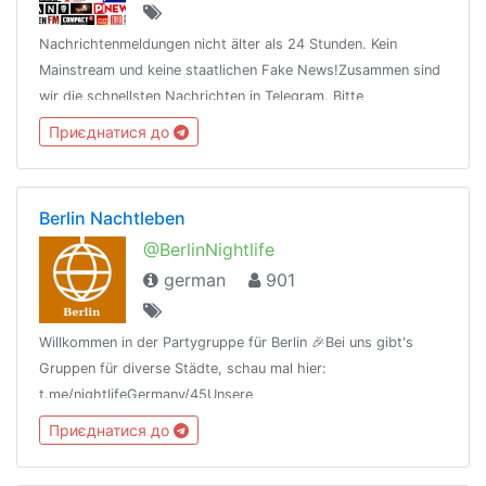
Nachrichtenmeldungen nicht älter als 24 Stunden. Kein
Mainstream und keine staatlichen Fake News!Zusammen sind
wir die schnellsten Nachrichten in Telegram. Bitte
zugelassene Infoquellen
Приєднатися до
beachten:https://telegra.ph/Alternative-Medien-03-13
Berlin Nachtleben
@BerlinNightlife
german
901
Willkommen in der Partygruppe für Berlin 🎉Bei uns gibt's
Gruppen für diverse Städte, schau mal hier:
t.me/nightlifeGermany/45Unsere
Regeln:t.me/nightlifeGermany/44Offtopic
Приєднатися до
Gruppe:https://t.me/NightlifeGermanySandbox