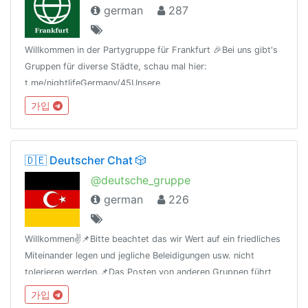
german
287
Willkommen in der Partygruppe für Frankfurt 🎉Bei uns gibt's
Gruppen für diverse Städte, schau mal hier:
t.me/nightlifeGermany/45Unsere
Regeln:t.me/nightlifeGermany/44Offtopic
가입
Gruppe:https://t.me/NightlifeGermanySandbox
🇩🇪 Deutscher Chat 🎲
@deutsche_gruppe
german
226
Willkommen✌️📌Bitte beachtet das wir Wert auf ein friedliches
Miteinander legen und jegliche Beleidigungen usw. nicht
tolerieren werden.📌Das Posten von anderen Gruppen führt
zum Kick!⚠️Es wird "deutsch" geschrieben⚠️🔞Channel ist ab
가입
18!🔞