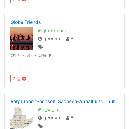
GlobalFriends
@globfriends
german
8
설명이 제공되지 않습니다.
가입
Vorgruppe "Sachsen, Sachsen-Anhalt und Thüringen"
@s_sa_th
german
5