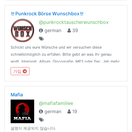
🤘Punkrock Börse Wunschbox🤘
@punkrocktauscherwunschbox
german
39
Schickt uns eure Wünsche und wir versuchen diese
schnellstmöglich zu erfüllen. Bitte gebt an was ihr genau
wollt. Interpret, Album, Discografie, MP3 oder flac. Jeh mehr
Infos desto besser. Let's Rock 🤘Kanal:
가입
https://t.me/punkrocktauscher
Mafia
@mafiafamiliee
german
19
설명이 제공되지 않습니다.