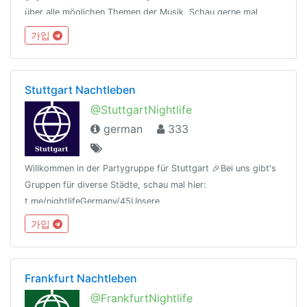
über alle möglichen Themen der Musik. Schau gerne mal
vorbei! 🎶🎧🎧Bitte die Gruppenregeln (s. angeheftete
가입
Nachricht) beachten!
Stuttgart Nachtleben
@StuttgartNightlife
german
333
Willkommen in der Partygruppe für Stuttgart 🎉Bei uns gibt's
Gruppen für diverse Städte, schau mal hier:
t.me/nightlifeGermany/45Unsere
Regeln:t.me/nightlifeGermany/44Offtopic
가입
Gruppe:https://t.me/NightlifeGermanySandbox
Frankfurt Nachtleben
@FrankfurtNightlife