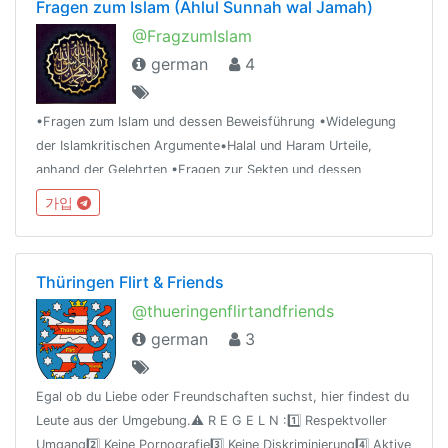
Fragen zum Islam (Ahlul Sunnah wal Jamah)
@FragzumIslam
german
4
•Fragen zum Islam und dessen Beweisführung •Widelegung
der Islamkritischen Argumente•Halal und Haram Urteile,
anhand der Gelehrten •Fragen zur Sekten und dessen
Widerlegung •Fragen zum Christentum und dessen
가입
Widerlegung •Atheismus Widerlegung
Thüringen Flirt & Friends
@thueringenflirtandfriends
german
3
Egal ob du Liebe oder Freundschaften suchst, hier findest du
Leute aus der Umgebung.⚠️ R E G E L N :1️⃣ Respektvoller
Umgang2️⃣ Keine Pornografie3️⃣ Keine Diskriminierung4️⃣ Aktive