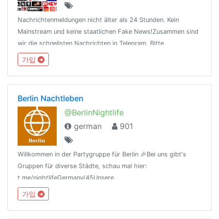
Nachrichtenmeldungen nicht älter als 24 Stunden. Kein
Mainstream und keine staatlichen Fake News!Zusammen sind
wir die schnellsten Nachrichten in Telegram. Bitte
zugelassene Infoquellen
가입
beachten:https://telegra.ph/Alternative-Medien-03-13
Berlin Nachtleben
@BerlinNightlife
german
901
Willkommen in der Partygruppe für Berlin 🎉Bei uns gibt's
Gruppen für diverse Städte, schau mal hier:
t.me/nightlifeGermany/45Unsere
Regeln:t.me/nightlifeGermany/44Offtopic
가입
Gruppe:https://t.me/NightlifeGermanySandbox