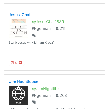
Jesus-Chat
@JesusChat1889
german
211
Starb Jesus wirklich am Kreuz?
가입
Ulm Nachtleben
@UlmNightlife
german
203