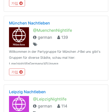
Regeln:t.me/nightlifeGermany/44Offtopic
가입
Gruppe:https://t.me/NightlifeGermanySandbox
München Nachtleben
@MuenchenNightlife
german
139
Willkommen in der Partygruppe für München 🎉Bei uns gibt's
Gruppen für diverse Städte, schau mal hier:
t.me/nightlifeGermany/45Unsere
Regeln:t.me/nightlifeGermany/44Offtopic
가입
Gruppe:https://t.me/NightlifeGermanySandbox
Leipzig Nachtleben
@LeipzigNightlife
german
114