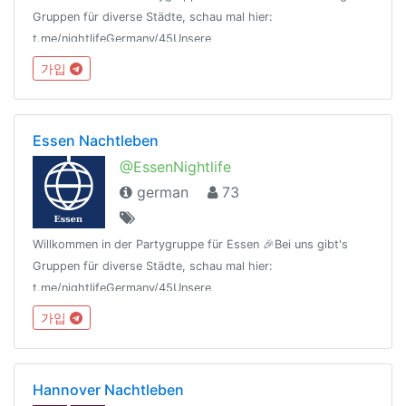
Gruppen für diverse Städte, schau mal hier:
t.me/nightlifeGermany/45Unsere
Regeln:t.me/nightlifeGermany/44Offtopic
가입
Gruppe:https://t.me/NightlifeGermanySandbox
Essen Nachtleben
@EssenNightlife
german
73
Willkommen in der Partygruppe für Essen 🎉Bei uns gibt's
Gruppen für diverse Städte, schau mal hier:
t.me/nightlifeGermany/45Unsere
Regeln:t.me/nightlifeGermany/44Offtopic
가입
Gruppe:https://t.me/NightlifeGermanySandbox
Hannover Nachtleben