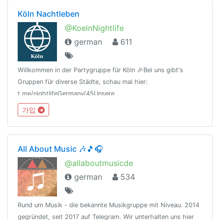
Köln Nachtleben
@KoelnNightlife
german
611
Willkommen in der Partygruppe für Köln 🎉Bei uns gibt's
Gruppen für diverse Städte, schau mal hier:
t.me/nightlifeGermany/45Unsere
Regeln:t.me/nightlifeGermany/44Offtopic
가입
Gruppe:https://t.me/NightlifeGermanySandbox
All About Music 🎶🎵🎧
@allaboutmusicde
german
534
Rund um Musik - die bekannte Musikgruppe mit Niveau. 2014
gegründet, seit 2017 auf Telegram. Wir unterhalten uns hier