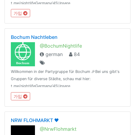
t.me/nightlifeGermany/45Unsere
Regeln:t.me/nightlifeGermany/44Offtopic
가입
Gruppe:https://t.me/NightlifeGermanySandbox
Bochum Nachtleben
@BochumNightlife
german
84
Willkommen in der Partygruppe für Bochum 🎉Bei uns gibt's
Gruppen für diverse Städte, schau mal hier:
t.me/nightlifeGermany/45Unsere
Regeln:t.me/nightlifeGermany/44Offtopic
가입
Gruppe:https://t.me/NightlifeGermanySandbox
NRW FLOHMARKT 🖤
@NrwFlohmarkt