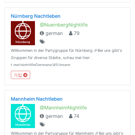
Nürnberg Nachtleben
@NuernbergNightlife
german
79
Willkommen in der Partygruppe für Nürnberg 🎉Bei uns gibt's
Gruppen für diverse Städte, schau mal hier:
t.me/nightlifeGermany/45Unsere
Regeln:t.me/nightlifeGermany/44Offtopic
가입
Gruppe:https://t.me/NightlifeGermanySandbox
Mannheim Nachtleben
@MannheimNightlife
german
74
Willkommen in der Partygruppe für Mannheim 🎉Bei uns gibt's