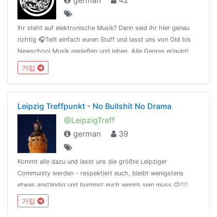
german
42
Ihr steht auf elektronische Musik? Dann seid ihr hier genau
richtig 🎧Teilt einfach euren Stuff und lasst uns von Old bis
Newschool Musik genießen und leben. Alle Genres erlaubt!
Keep the Underground alive. ☠🎵Regeln: Bitte kein
가입
Cp/Ap/Gore/Illegales
Leipzig Treffpunkt - No Bullshit No Drama
@LeipzigTreff
german
39
Kommt alle dazu und lasst uns die größte Leipziger
Community werden - respektiert euch, bleibt wenigstens
etwas anständig und bummst euch wenn’s sein muss 😉✌🏽
가입