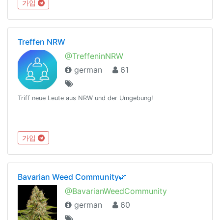
가입
Gruppe:https://t.me/NightlifeGermanySandbox
Treffen NRW
@TreffeninNRW
german
61
Triff neue Leute aus NRW und der Umgebung!
가입
Bavarian Weed Community🌿
@BavarianWeedCommunity
german
60