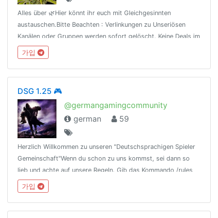
Alles über 🌿Hier könnt ihr euch mit Gleichgesinnten
austauschen.Bitte Beachten : Verlinkungen zu Unseriösen
Kanälen oder Gruppen werden sofort gelöscht. Keine Deals im
Chat.
가입
DSG 1.25 🎮
@germangamingcommunity
german
59
Herzlich Willkommen zu unseren "Deutschsprachigen Spieler
Gemeinschaft"Wenn du schon zu uns kommst, sei dann so
lieb und achte auf unsere Regeln. Gib das Kommando /rules
ein, um sich die Regeln anzuschauen!Discord Kanal
가입
https://discord.gg/VDTZrvq