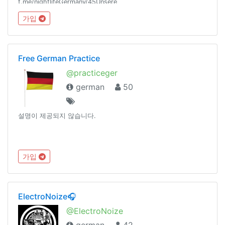
t.me/nightlifeGermany/45Unsere
Regeln:t.me/nightlifeGermany/44Offtopic
가입
Gruppe:https://t.me/NightlifeGermanySandbox
Free German Practice
@practiceger
german
50
설명이 제공되지 않습니다.
가입
ElectroNoize🎧
@ElectroNoize