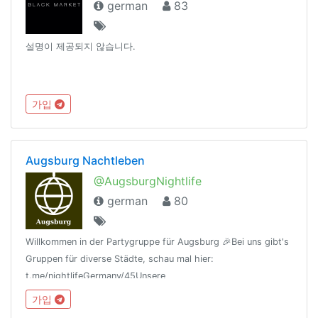
german
83
설명이 제공되지 않습니다.
가입
Augsburg Nachtleben
@AugsburgNightlife
german
80
Willkommen in der Partygruppe für Augsburg 🎉Bei uns gibt's
Gruppen für diverse Städte, schau mal hier:
t.me/nightlifeGermany/45Unsere
Regeln:t.me/nightlifeGermany/44Offtopic
가입
Gruppe:https://t.me/NightlifeGermanySandbox