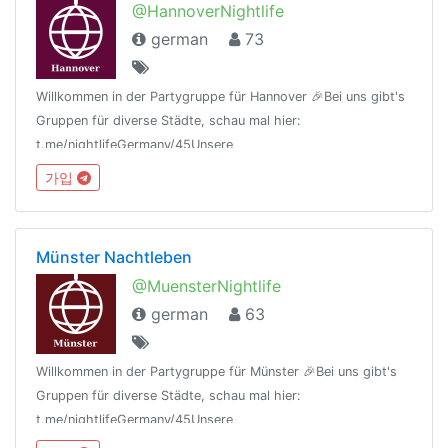
@HannoverNightlife
german
73
Willkommen in der Partygruppe für Hannover 🎉Bei uns gibt's
Gruppen für diverse Städte, schau mal hier:
t.me/nightlifeGermany/45Unsere
Regeln:t.me/nightlifeGermany/44Offtopic
가입
Gruppe:https://t.me/NightlifeGermanySandbox
Münster Nachtleben
@MuensterNightlife
german
63
Willkommen in der Partygruppe für Münster 🎉Bei uns gibt's
Gruppen für diverse Städte, schau mal hier:
t.me/nightlifeGermany/45Unsere
Regeln:t.me/nightlifeGermany/44Offtopic