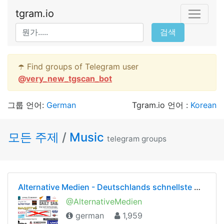
tgram.io
검색
☂️ Find groups of Telegram user
@
very_new_tgscan_bot
그룹 언어:
German
Tgram.io 언어 :
Korean
모든 주제
/
Music
telegram groups
Alternative Medien - Deutschlands schnellste Nachrichten sind investigativ, fair und unzensiert
@AlternativeMedien
german
1,959