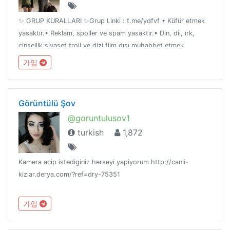
✨ GRUP KURALLARI ✨Grup Linki : t.me/ydfvf • Küfür etmek
yasaktır.• Reklam, spoiler ve spam yasaktır.• Din, dil, ırk,
cinsellik siyaset troll ve dizi film dışı muhabbet etmek
yasaktır.• Özelden link paylaşımı ve kişileri rahatsız etmek
가입
yasaktır
Görüntülü Şov
@goruntulusov1
turkish
1,872
Kamera acip istediginiz herseyi yapiyorum http://canli-
kizlar.derya.com/?ref=dry-75351
가입