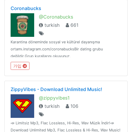
Coronabucks
@Coronabucks
turkish
661
Karantina döneminde sosyal ve kültürel dayanışma
ortamı.instagram.com/coronabucksBir dating grubu
değildir.Grup kurallarını okuyunuz.
가입
ZippyVibes - Download Unlimited Music!
@zippyvibes1
turkish
106
📣 Limitsiz Mp3, Flac Lossless, Hi-Res, Wav Müzik İndir!📣
Download Unlimited Mp3, Flac Lossless & Hi-Res, Wav Music!