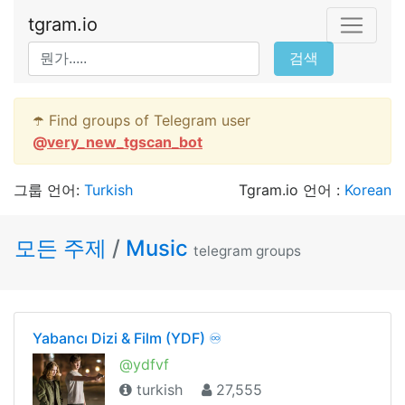
tgram.io
검색
☂️ Find groups of Telegram user
@
very_new_tgscan_bot
그룹 언어:
Turkish
Tgram.io 언어 :
Korean
모든 주제
/
Music
telegram groups
Yabancı Dizi & Film (YDF) ♾
@ydfvf
turkish
27,555