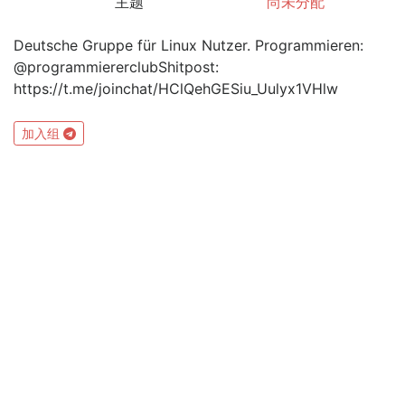
主题
尚未分配
Deutsche Gruppe für Linux Nutzer. Programmieren:
@programmiererclubShitpost:
https://t.me/joinchat/HClQehGESiu_Uulyx1VHlw
加入组