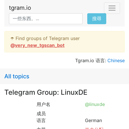
tgram.io
搜尋
☂️ Find groups of Telegram user
@
very_new_tgscan_bot
Tgram.io 语言:
Chinese
All topics
Telegram Group: LinuxDE
用户名
@linuxde
成员
语言
German