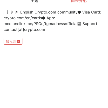
主题
尚未分配
🇬🇧🇺🇸 English Crypto.com community⬢ Visa Card:
crypto.com/en/cards⬢ App:
mco.onelink.me/PSQc/tgmadnessofficial🆘 Support:
contact[at]crypto.com
加入组