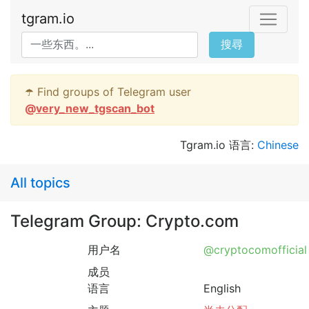
tgram.io
搜尋
☂️ Find groups of Telegram user
@
very_new_tgscan_bot
Tgram.io 语言:
Chinese
All topics
Telegram Group: Crypto.com
用户名
@cryptocomofficial
成员
语言
English