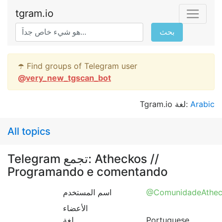
tgram.io
بحث
☂️ Find groups of Telegram user
@
very_new_tgscan_bot
Tgram.io لغة:
Arabic
All topics
Telegram تجمع: Atheckos //
Programando e comentando
اسم المستخدم
@ComunidadeAthec
الأعضاء
لغة
Portuguese