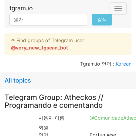
tgram.io
검색
☂️ Find groups of Telegram user
@
very_new_tgscan_bot
Tgram.io 언어 :
Korean
All topics
Telegram Group: Atheckos //
Programando e comentando
사용자 이름
@ComunidadeAthec
회원
언어
Portuguese