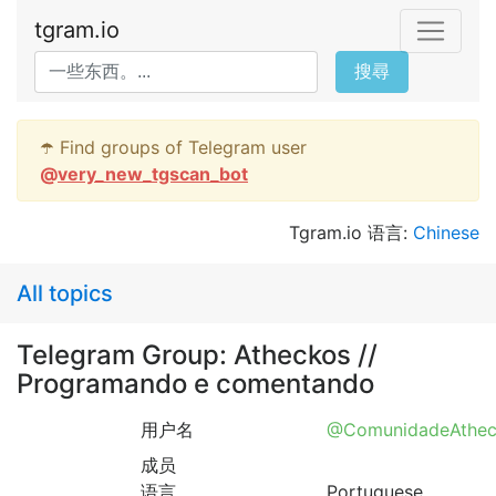
tgram.io
搜尋
☂️ Find groups of Telegram user
@
very_new_tgscan_bot
Tgram.io 语言:
Chinese
All topics
Telegram Group: Atheckos //
Programando e comentando
用户名
@ComunidadeAthec
成员
语言
Portuguese