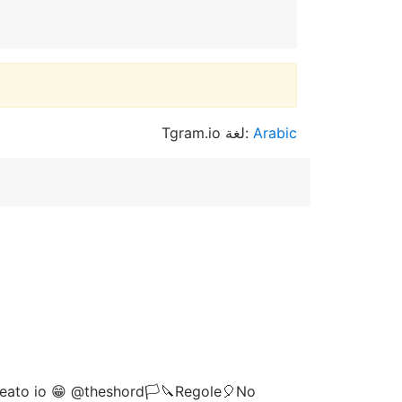
Tgram.io لغة:
Arabic
 creato io 😁 @theshord🏳🔪Regole🎈No