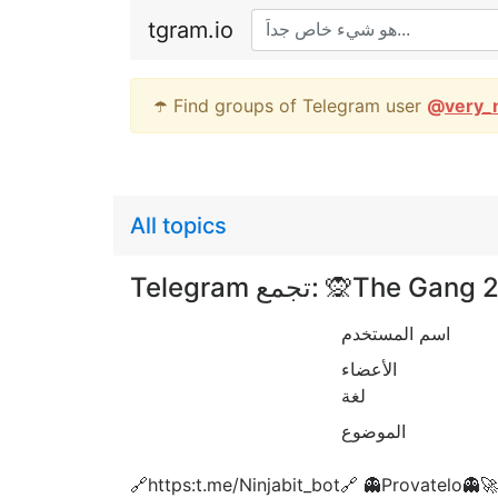
tgram.io
☂️ Find groups of Telegram user
@
very_
All topics
Telegram تجمع: 🙊The G
اسم المستخدم
الأعضاء
لغة
الموضوع
🔗https:t.me/Ninjabit_bot🔗 👻Provatelo👻