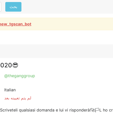
بحث
new_tgscan_bot
ang 2020😎
@theganggroup
Italian
لم يتم تعيينه بعد
Scriveteli qualsiasi domanda e lui vi risponderà!🚀🏳L ho