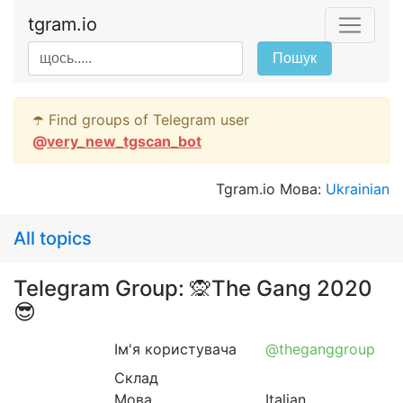
tgram.io
Пошук
☂️ Find groups of Telegram user
@
very_new_tgscan_bot
Tgram.io Мова:
Ukrainian
All topics
Telegram Group: 🙊The Gang 2020
😎
Ім'я користувача
@theganggroup
Склад
Мова
Italian