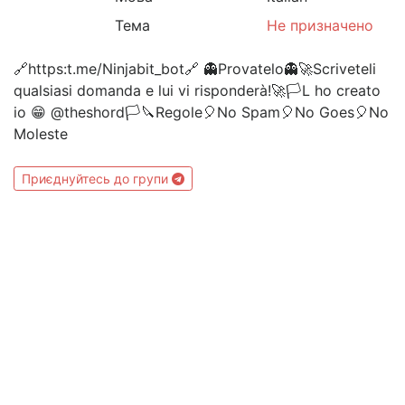
Тема
Не призначено
🔗https:t.me/Ninjabit_bot🔗 👻Provatelo👻🚀Scriveteli
qualsiasi domanda e lui vi risponderà!🚀🏳L ho creato
io 😁 @theshord🏳🔪Regole🎈No Spam🎈No Goes🎈No
Moleste
Приєднуйтесь до групи