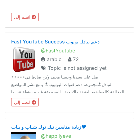
انضم إلى
Fast YouTube Success دعم تبادل يوتوب
@FastYoutube
arabic
72
Topic is not assigned yet
⭐️⭐️⭐️⭐️⭐️صل على سيدنا وحبيبنا محمد وكن صادقا في
التبادل🔝مجموعة دعم قنوات اليوتيوب🔝 يمنع نشر المواضيع
المخالفة كالمواضيع العنيفة والاباحية...المجموعة غير مسؤولة عن ما
يتم تداوله او ترويجه من روابط او ملفات
انضم إلى
زيادة متابعين تيك توك شباب و بنات❤️
@happilyeve