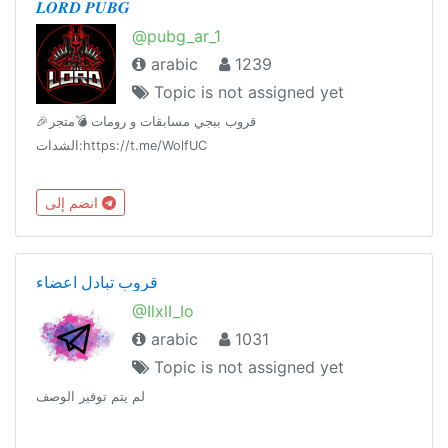
𝑳𝑶𝑹𝑫 𝑷𝑼𝑩𝑮
@pubg_ar_1
arabic
1239
Topic is not assigned yet
🎉قروب ببجي مسابقات و رومات 💣متجر
الشدات:https://t.me/WolfUC
انضم إلى
قروب تبادل اعضاء
@IlxlI_Io
arabic
1031
Topic is not assigned yet
لم يتم توفير الوصف