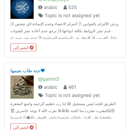
arabic
525
Topic is not assigned yet
يرجى الالتزام بالقوانين 1| أحترام الاعضاء وعدم الإساءة لاي شخص.2|
عدم نشر الروابط بكافة انواعها.3| نرجو عدم أعادة نشر للقنوات
داخل القروب.4| الابتعاد عن المواضيع السياسية.5| عدم نشر صور او
مقاطع مسيئة +18😑.اهلا وسهلا بيكم جميعاً 😍😍
انضم إلى
جنة طاب نعيمها❤️
@gannh3
arabic
461
Topic is not assigned yet
الطريق للجنه ليس مستحيل 😃 لنا رب عظيم الرحمه واسع المغفرة
😍🤗لنقترب تقترب منا الجنه 🕌🕌🕌 بقرب الله لا يوجد خاسرين 🏆
حافظوا على الامل داخلكم وامضوا واثقي الخطى 👍🕋🌝 احسنوا
الظن- بالله اتمسكوا بالقرآن الكريم وسنة الحبيب محمد عليه الصلاة
انضم إلى