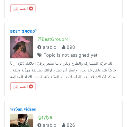
انضم إلى
вεƨт ɢяσυρ™
@BestGroupN1
arabic
890
Topic is not assigned yet
لك حريّة المشاركه والطرح ولكن دعنا نشعر بِرقيّ اخلاقك ؛كوّن رأياً
خاصّاً بك، ولكن خذ بعين الإعتبار أن تطرح آرائك بطريقة مهذّبة ولبقة ،
وتذكّر أنّ الاختلاف في الرأي لا يفسد للودّ قضيّة، احترم الآراء المخالفة
لك ' اخلِق مسافة بينك وبين خصوصيات الآخرين' .
انضم إلى
𝐰𝐫𝟑𝐚𝐧 𝐯𝐢𝐝𝐞𝐨𝐬
@tylya
arabic
826