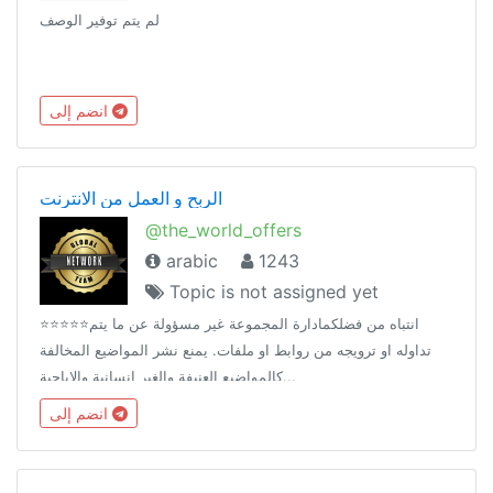
لم يتم توفير الوصف
انضم إلى
الربح و العمل من الانترنت
@the_world_offers
arabic
1243
Topic is not assigned yet
⭐️⭐️⭐️⭐️⭐️انتباه من فضلكمادارة المجموعة غير مسؤولة عن ما يتم
تداوله او ترويجه من روابط او ملفات. يمنع نشر المواضيع المخالفة
كالمواضيع العنيفة والغير انسانية والاباحية...
انضم إلى