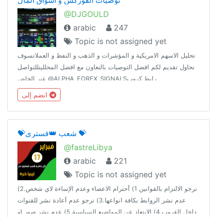
@DJGOULD
arabic
247
Topic is not assigned yet
تحليل الاسهم الامريكية و المؤشرات و الذهب و النفط و العملاتسوف
نحاول تقديم لكم افضل التوصيات بالتعاون مع افضل المحللينللتواصل
عبر الخاص @ALPHA_FOREX_SIGNALSرابط كروب
النقاشات@DJGOULDرابط قناة التوصيات@DJGOULDOIL
انضم إلى
💝شعب 👑فستري 💝
@fastreLibya
arabic
221
Topic is not assigned yet
نرجو الالتزام بالقوانين 1) أحترام الاعضاء وعدم الإساءة لاي شخص.2)
عدم نشر الروابط بكافة انواعها.3) نرجو عدم أعادة نشر للقنوات
داخل القروب.4) الابتعاد عن المواضيع السياسية.5) عدم نشر صور او