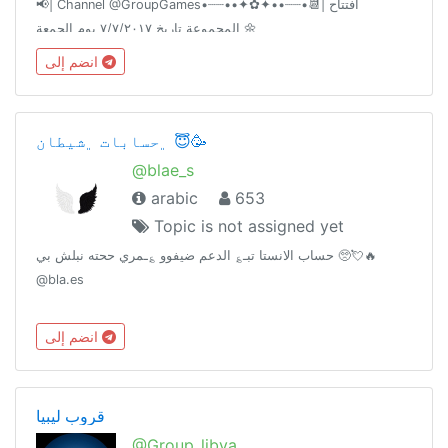
📢| Channel @GroupGames•┈┈••✦✿✦••┈┈•📆| افتتاح
المجموعة تاريخ ٧/٧/٢٠١٧ يوم الجمعة 🌼
انضم إلى
﮼حسابات ﮼شيطان 😇🥳
@blae_s
arabic
653
Topic is not assigned yet
حساب الانستا تبـ؏ الدعم ضيفوو ؏ـمري ححته نبلش بي 🥺💘🔥
@bla.es
انضم إلى
قروب ليبيا
@Group_libya