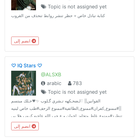
Topic is not assigned yet
كتابة تبادل خاص = حظر تنشر روابط تنحذف من القروب
انضم إلى
♡ IQ Stars ♡
@ALSXB
arabic
783
Topic is not assigned yet
القوانين|| ٱلـضحـكهه تـشري گـلوب ✨💗خـلك مبتسم
||#ممنوع_كفران#ممنوع_الطائفية#ممنوع الزحف#طب خاص لبنيه
تنطرد#ممنوع_غلط_وتجاوز اخوان و ع حب الله عاجبه كروب هلا بي
يسولف ونصير اصدقاء ماعاجبه الله ويااا
انضم إلى