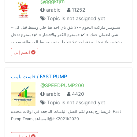
@gggkfjrh
arabic
11252
Topic is not assigned yet
~ ســوبــر ماركت النجوم ~•لا تثق باي احد هنا خلي وسيط قبل كل
شي لضمان حقك > ✔️ •ممنوع الكفر والافشار > ✔️•ممنوع تدخل
بشخص ولا تدخل برزق احد >لا تتعامل بدون وسيط الوسطاءحسوني
@AA2AAAحمــِٰٖزة الموسوي ↫ @IIIUII قناة السوبر @AA2iAAA
انضم إلى
فاست بامب / FAST PUMP
@SPEEDPUMP200
arabic
4420
Topic is not assigned yet
فريقنا رح يقدم لكم افضل البامبات الناجحة في اوقات محددة. Fast
Pump Teamللمساعدة@HK2021k2020
انضم إلى