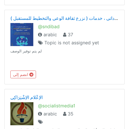
تطوير داتي ، خدمات ( نزرع ثقافة الوعي والتخطيط للمستقبل )
@sndibad
arabic
37
Topic is not assigned yet
لم يتم توفير الوصف
انضم إلى
الْاِعْلَام الْاِشْتِرَاكِي
@socialistmedia1
arabic
35