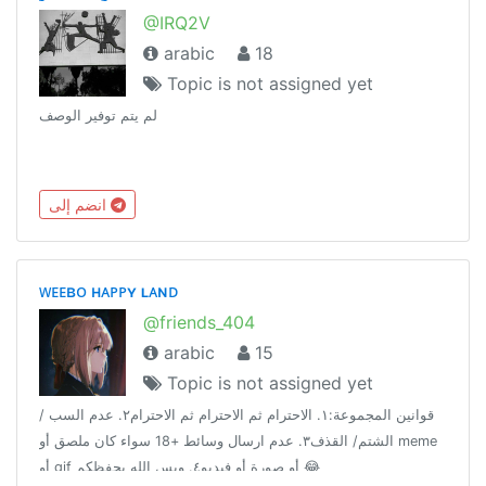
@IRQ2V
arabic
18
Topic is not assigned yet
لم يتم توفير الوصف
انضم إلى
ᴡᴇᴇʙᴏ ʜᴀᴘᴘʏ ʟᴀɴᴅ
@friends_404
arabic
15
Topic is not assigned yet
قوانين المجموعة:١. الاحترام ثم الاحترام ثم الاحترام٢. عدم السب /
الشتم/ القذف٣. عدم ارسال وسائط +18 سواء كان ملصق أو meme
أو gif أو صورة أو فيديو٤. وبس الله يحفظكم 😂