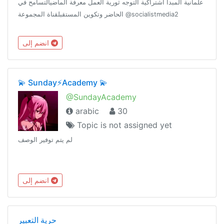
علمانية المبدأ اشتراكية التوجه ثورية العمل معرفة الماضيالتسامح في
الحاضر وتكوين المستقبلقناة المجموعة @socialistmedia2
انضم إلى
💫 Sunday⚡️Academy 💫
@SundayAcademy
arabic
30
Topic is not assigned yet
لم يتم توفير الوصف
انضم إلى
حرية التعبير