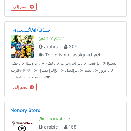
مقاطع مسيئة 6) تَحْتَرِمْ تُحٍِْتَرَمْ#مرحبتين_بيكم_كلكم🤗
انضم إلى
آصِـدُقَآءآوُتُآگيـﮯيـﮯوُن
@animy224
arabic
206
Topic is not assigned yet
لسنـإاِ ⊀ . ـإاِفضل ⊀ . ـإاِلجرؤبـإاِت ⊀ . لڪن ⊀ . جرؤبنـإاِ ⊀ . بڪل
⊀ . غرؤر ⊀ . يضم ⊀ . ـإاِفضل ⊀ . ـإاِلـإاِعضـإاِء ⊀ . 💛💭 #الرتبه
تمنح حسب التفاعل ☑❤
انضم إلى
Nonory Store
@nonorystore
arabic
168