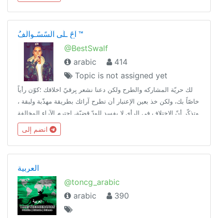
والسلام😃✅
آحً ـلَى آلَسًسًـوِآلَفُ ™
@BestSwalf
arabic
414
Topic is not assigned yet
لك حريّة المشاركه والطرح ولكن دعنا نشعر بِرقيّ اخلاقك ؛كوّن رأياً
خاصّاً بك، ولكن خذ بعين الإعتبار أن تطرح آرائك بطريقة مهذّبة ولبقة ،
وتذكّر أنّ الاختلاف في الرأي لا يفسد للودّ قضيّة، احترم الآراء المخالفة
لك ' اخلِق مسافة بينك وبين خصوصيات الآخرين' .
انضم إلى
العربية
@toncg_arabic
arabic
390