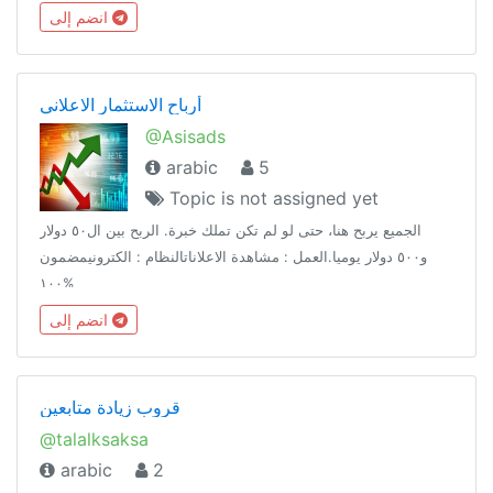
انضم إلى
أرباح الاستثمار الاعلاني
@Asisads
arabic
5
Topic is not assigned yet
الجميع يربح هنا، حتى لو لم تكن تملك خبرة. الربح بين ال٥٠ دولار
و٥٠٠ دولار يوميا.العمل : مشاهدة الاعلاناتالنظام : الكترونيمضمون
١٠٠%
انضم إلى
قروب زيادة متابعين
@talalksaksa
arabic
2