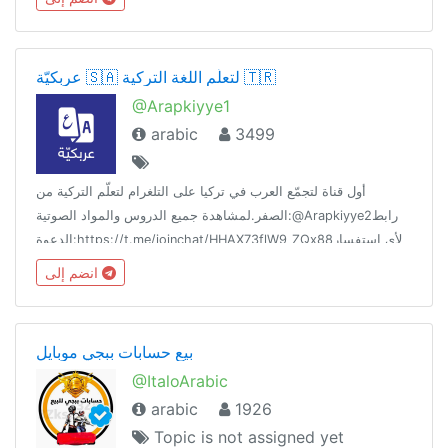
عربكيّة 🇸🇦 لتعلّم اللغة التركية 🇹🇷
@Arapkiyye1
arabic
3499
أول قناة لتجمّع العرب في تركيا على التلغرام لتعلّم التركية من
الصفر.لمشاهدة جميع الدروس والمواد الصوتية:@Arapkiyye2رابط
الدعوة:https://t.me/joinchat/HHAX73flW9_ZQx88لأي استفسار
تواصل مع البوت الآلي:@Arapkiybot
انضم إلى
بيع حسابات ببجي موبايل
@ItaloArabic
arabic
1926
Topic is not assigned yet