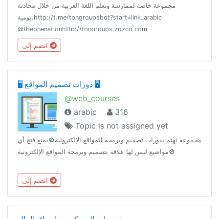
مجموعة خاصة لممارسة وتعلم اللغة العربية من خلال محادثة
يومية.http://t.me/tongroupsbot?start=link_arabic
@theonenationhttp://tongroups.zqzco.com
انضم إلى
🖥️ دورات تصميم المواقع 🖥️
@web_courses
arabic
316
Topic is not assigned yet
مجموعة تهتم بدورات تصميم وبرمجة المواقع الإلكترونية🚫يمنع فتح أي
مواضيع ليس لها علاقة بتصميم وبرمجة المواقع الإلكترونية🚫
انضم إلى
توصيات الفوركس و اسواق المال