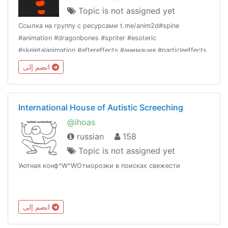
Topic is not assigned yet
Ссылка на группу с ресурсами t.me/anim2d#spine
#animation #dragonbones #spriter #esoteric
#skeletalanimation #aftereffects #анимация #particleeffects
#animate
انضم إلى
International House of Autistic Screeching
@ihoas
russian
158
Topic is not assigned yet
Уютная конф^W^WОтморозки в поисках свежести
انضم إلى