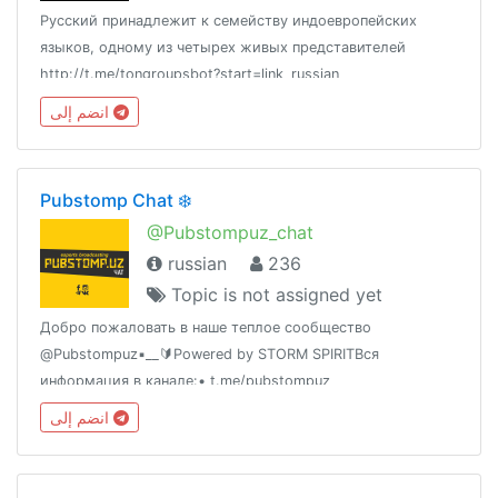
Русский принадлежит к семейству индоевропейских
языков, одному из четырех живых представителей
http://t.me/tongroupsbot?start=link_russian
@theonenationhttp://tongroups.zqzco.com
انضم إلى
Pubstomp Chat ❄️
@Pubstompuz_chat
russian
236
Topic is not assigned yet
Добро пожаловать в наше теплое сообщество
@Pubstompuz▪️__🔰Powered by STORM SPIRITВся
информация в канале:• t.me/pubstompuz
انضم إلى