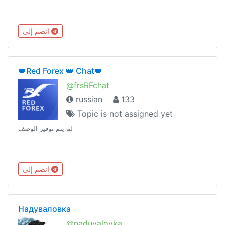
انضم إلى
👑Red Forex 👑 Chat👑
@frsRFchat
russian
133
Topic is not assigned yet
لم يتم توفير الوصف
انضم إلى
Надуваловка
@naduvalovka