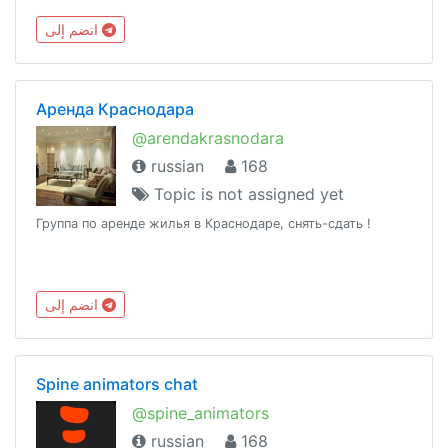
объявления@justplayvr - Пиратки VR игр@podozhdem -
انضم إلى
Цитатник@vrchan - Автопостинг новостей
Аренда Краснодара
@arendakrasnodara
russian
168
Topic is not assigned yet
Группа по аренде жилья в Краснодаре, снять-сдать !
انضم إلى
Spine animators chat
@spine_animators
russian
168