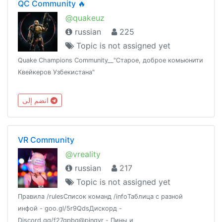
QC Community 🔥
@quakeuz
russian
225
Topic is not assigned yet
Quake Champions Community__"Старое, доброе комьюнити
Квейкеров Узбекистана"
انضم إلى
VR Community
@vreality
russian
217
Topic is not assigned yet
Правила /rulesСписок команд /infoТаблица с разной
инфой - goo.gl/5r9QdsДискорд -
Discord.gg/f27gpbq@pingvr - Пины и