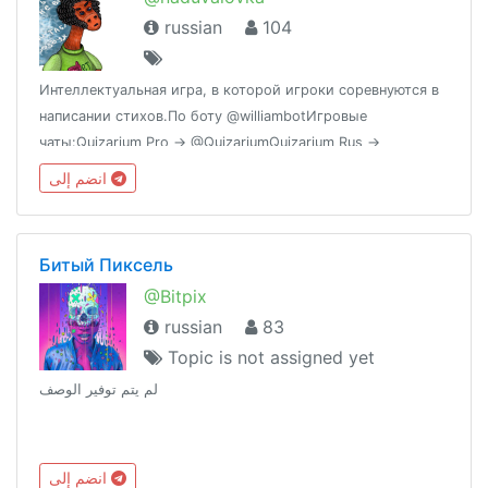
russian
104
Интеллектуальная игра, в которой игроки соревнуются в
написании стихов.По боту @williambotИгровые
чаты:Quizarium Pro → @QuizariumQuizarium Rus →
@Quizarium_RusВиселица → @viselitsa
انضم إلى
Битый Пиксель
@Bitpix
russian
83
Topic is not assigned yet
لم يتم توفير الوصف
انضم إلى