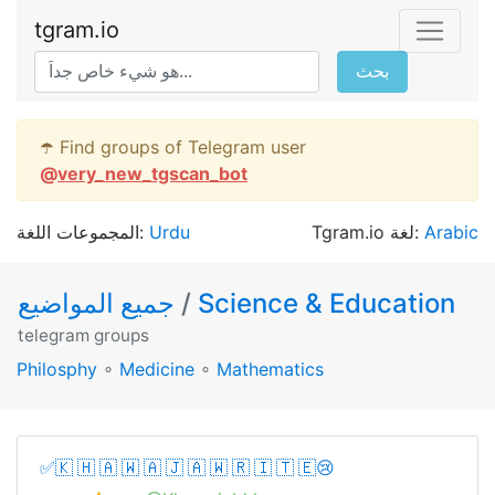
tgram.io
بحث
☂️ Find groups of Telegram user
@
very_new_tgscan_bot
المجموعات اللغة:
Urdu
Tgram.io لغة:
Arabic
جميع المواضيع
/
Science & Education
telegram groups
Philosphy
∘
Medicine
∘
Mathematics
✅🇰 🇭 🇦 🇼 🇦 🇯 🇦 🇼 🇷 🇮 🇹 🇪😢