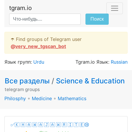
tgram.io
Поиск
☂️ Find groups of Telegram user
@
very_new_tgscan_bot
Язык групп:
Urdu
Tgram.io Язык:
Russian
Все разделы
/
Science & Education
telegram groups
Philosphy
∘
Medicine
∘
Mathematics
✅🇰 🇭 🇦 🇼 🇦 🇯 🇦 🇼 🇷 🇮 🇹 🇪😢